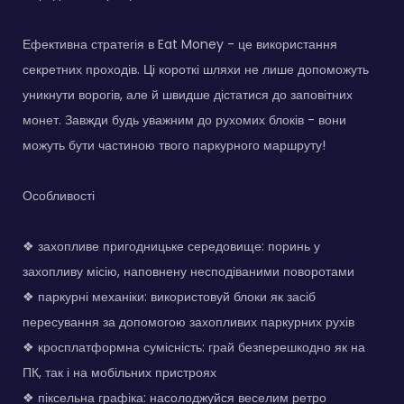
Ефективна стратегія в Eat Money - це використання
секретних проходів. Ці короткі шляхи не лише допоможуть
уникнути ворогів, але й швидше дістатися до заповітних
монет. Завжди будь уважним до рухомих блоків - вони
можуть бути частиною твого паркурного маршруту!
Особливості
❖ захопливе пригодницьке середовище: поринь у
захопливу місію, наповнену несподіваними поворотами
❖ паркурні механіки: використовуй блоки як засіб
пересування за допомогою захопливих паркурних рухів
❖ кросплатформна сумісність: грай безперешкодно як на
ПК, так і на мобільних пристроях
❖ піксельна графіка: насолоджуйся веселим ретро