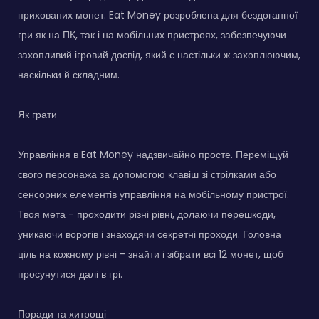
прихованих монет. Eat Money розроблена для бездоганної
гри як на ПК, так і на мобільних пристроях, забезпечуючи
захопливий ігровий досвід, який є настільки ж захоплюючим,
наскільки й складним.
Як грати
Управління в Eat Money надзвичайно просте. Переміщуй
свого персонажа за допомогою клавіш зі стрілками або
сенсорних елементів управління на мобільному пристрої.
Твоя мета - проходити різні рівні, долаючи перешкоди,
уникаючи ворогів і знаходячи секретні проходи. Головна
ціль на кожному рівні - знайти і зібрати всі 12 монет, щоб
просунутися далі в грі.
Поради та хитрощі