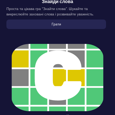
Знайди слова
Проста та цікава гра “Знайти слова”. Шукайте та
викреслюйте заховані слова і розвивайте уважність.
Грати