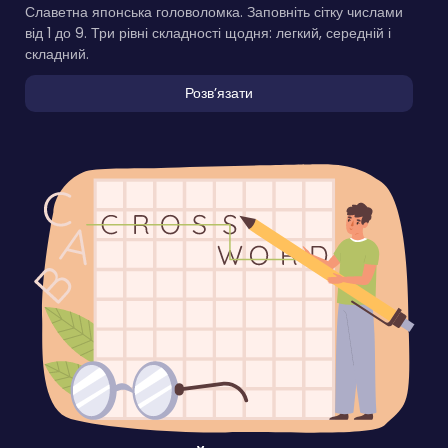
Славетна японська головоломка. Заповніть сітку числами
від 1 до 9. Три рівні складності щодня: легкий, середній і
складний.
Розвʼязати