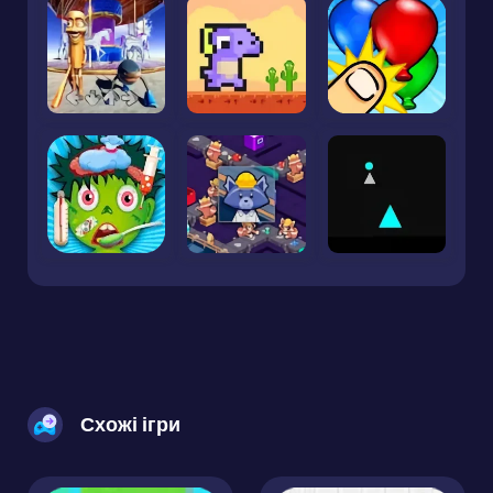
Схожі ігри