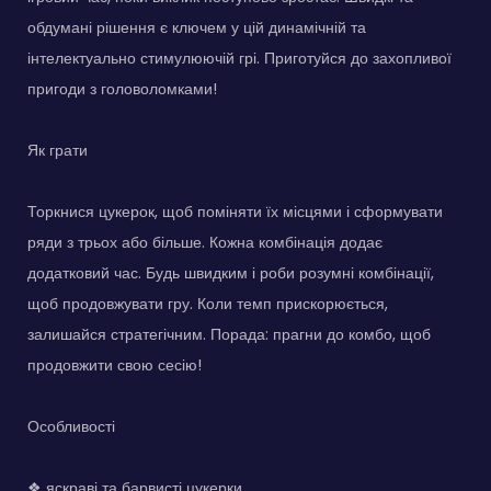
обдумані рішення є ключем у цій динамічній та
інтелектуально стимулюючій грі. Приготуйся до захопливої
пригоди з головоломками!
Як грати
Торкнися цукерок, щоб поміняти їх місцями і сформувати
ряди з трьох або більше. Кожна комбінація додає
додатковий час. Будь швидким і роби розумні комбінації,
щоб продовжувати гру. Коли темп прискорюється,
залишайся стратегічним. Порада: прагни до комбо, щоб
продовжити свою сесію!
Особливості
❖ яскраві та барвисті цукерки