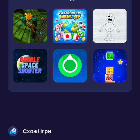
Схожі ігри