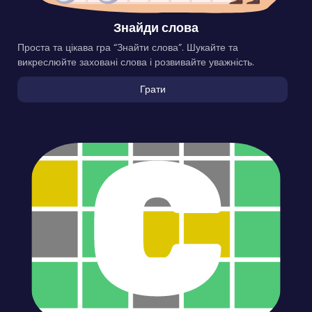
Знайди слова
Проста та цікава гра “Знайти слова”. Шукайте та
викреслюйте заховані слова і розвивайте уважність.
Грати