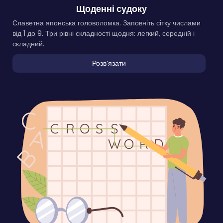
Щоденні судоку
Славетна японська головоломка. Заповніть сітку числами
від 1 до 9. Три рівні складності щодня: легкий, середній і
складний.
Розвʼязати