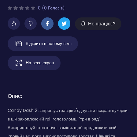
0 (0 Голосів)
Не працює?
Відкрити в новому вікні
На весь екран
Опис:
Candy Dash 2 запрошує гравців з'єднувати яскраві цукерки
в цій захоплюючій грі-головоломці "три в ряд".
Використовуй стратегічні заміни, щоб продовжити свій
ігровий час, поки виклик поступово зростає. Швидкі та