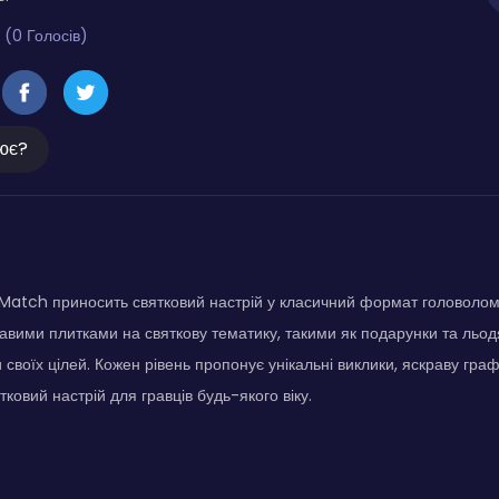
 (0 Голосів)
ює?
Match приносить святковий настрій у класичний формат головоломк
вими плитками на святкову тематику, такими як подарунки та льо
и своїх цілей. Кожен рівень пропонує унікальні виклики, яскраву графі
ковий настрій для гравців будь-якого віку.