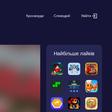
Увійти
Кросворди
Словодей
Найбільше лайків