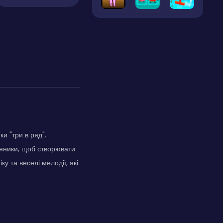
и "три в ряд".
дяники, щоб створювати
ку та веселі мелодії, які