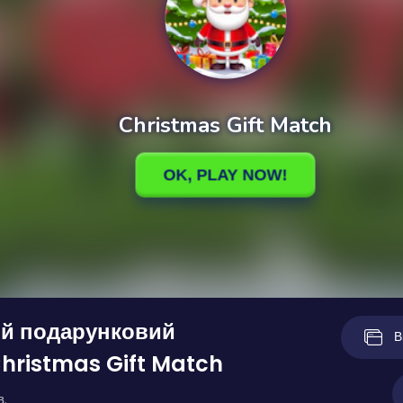
ий подарунковий
В
hristmas Gift Match
в.