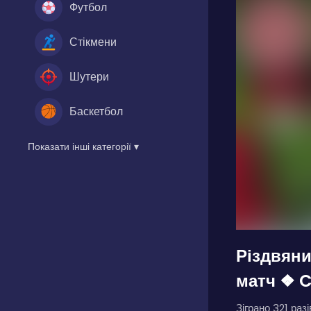
Футбол
Стікмени
Шутери
Баскетбол
Показати інші категорії ▾
Різдвян
матч ❖ C
Зіграно 321 разі