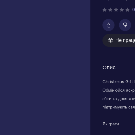
0
Не прац
Опис:
Christmas Gift 
Обмінюйся яскра
збіги та досягат
підтримують свят
Як грати