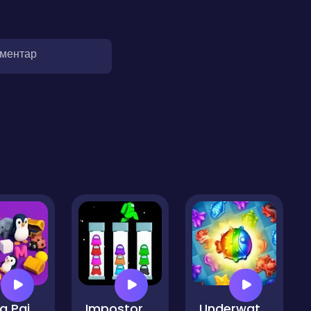
оментар
Find a Pair 3D
Impostor Sort Puzzle
Underwater Adventures: Match 3