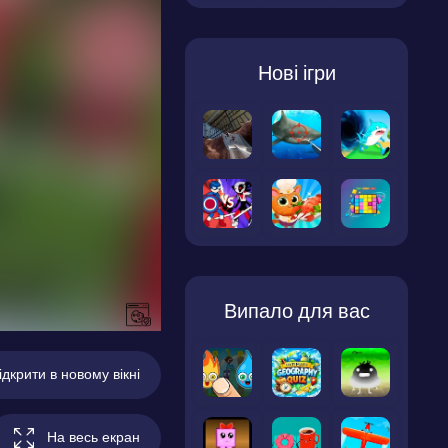
Нові ігри
Випало для вас
ідкрити в новому вікні
На весь екран