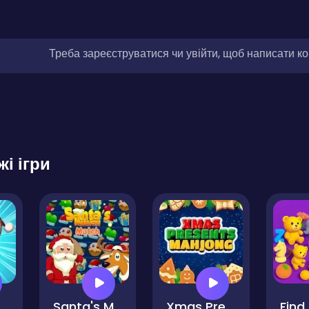
Треба зареєструватися чи увійти, щоб написати к
жі ігри
tmas Sorting
Santa's Match Mission
Xmas Presents Mahjong