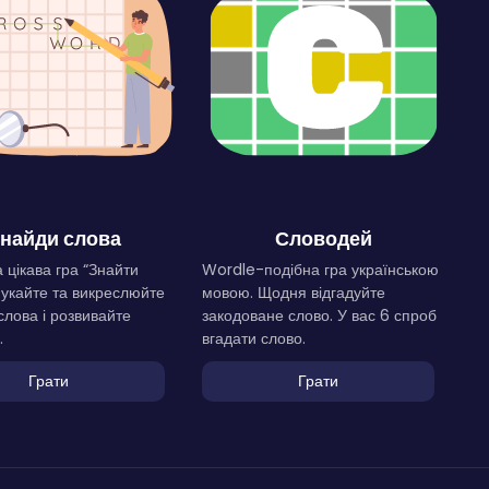
найди слова
Словодей
 цікава гра “Знайти
Wordle-подібна гра українською
Шукайте та викреслюйте
мовою. Щодня відгадуйте
слова і розвивайте
закодоване слово. У вас 6 спроб
.
вгадати слово.
Грати
Грати