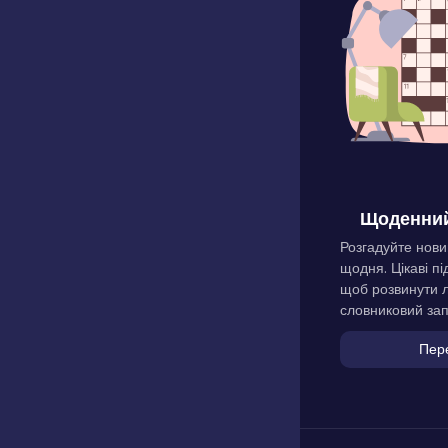
Щоденний
Розгадуйте нови
щодня. Цікаві пі
щоб розвинути л
словниковий зап
Пер