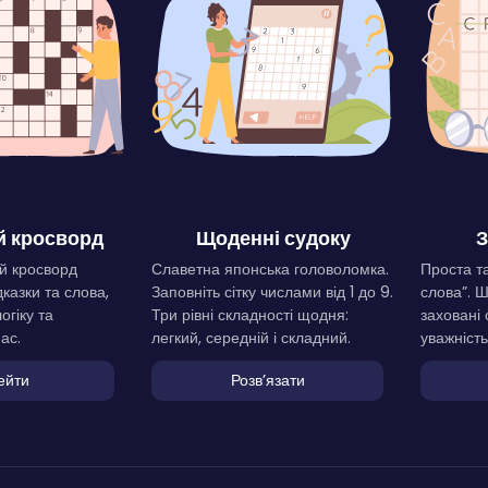
 кросворд
Щоденні судоку
З
й кросворд
Славетна японська головоломка.
Проста та
дказки та слова,
Заповніть сітку числами від 1 до 9.
слова”. 
огіку та
Три рівні складності щодня:
заховані 
ас.
легкий, середній і складний.
уважність
ейти
Розвʼязати