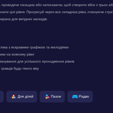
 проводячи пальцем або натискаючи, щоб створити збіги з трьох а
нати цілі рівня. Прогресуй через все складніші рівні, плануючи стра
крана для вигідних каскадів.
тика з яскравими графікою та мелодіями
ики на кожному рівні
ланування для успішного проходження рівнів
гравців будь-якого віку
Для дітей
Пазли
Різдво