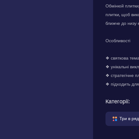
Обмінюй плитки,
плитки, щоб вико
ближче до низу е
Особливості
❖ святкова тема
❖ унікальні викл
❖ стратегічне п
❖ підходить для 
Категорії:
Три в ряд