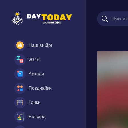
Наш вибір!
2048
Аркади
Поєднайки
Гонки
Більярд