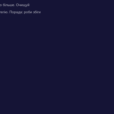
бо більше. Очищуй
тегію. Порада: роби збіги