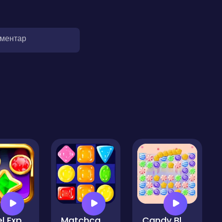
оментар
Jewel Explode
Matchcandy.io
Candy Blast - Candy Bomb Puzzle Game