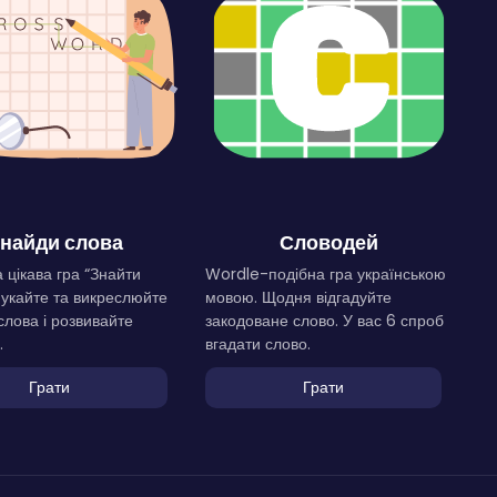
найди слова
Словодей
 цікава гра “Знайти
Wordle-подібна гра українською
Шукайте та викреслюйте
мовою. Щодня відгадуйте
слова і розвивайте
закодоване слово. У вас 6 спроб
.
вгадати слово.
Грати
Грати