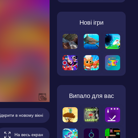
Нові ігри
Випало для вас
ідкрити в новому вікні
На весь екран