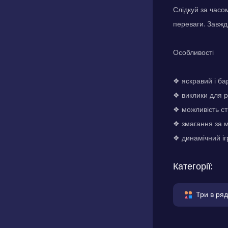
Слідкуй за часо
переваги. Завжд
Особливості
❖ яскравий і ба
❖ виклики для р
❖ можливість ст
❖ змагання за мі
❖ динамічний і
Категорії:
Три в ряд