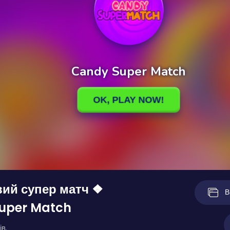
ий супер матч ❖
В
uper Match
ів.