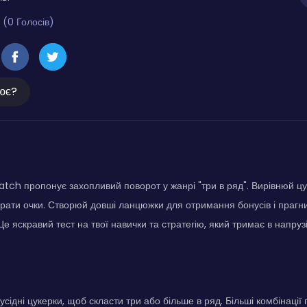
 (0 Голосів)
ює?
ch пропонує захопливий поворот у жанрі "три в ряд". Вирівнюй цук
рати очки. Створюй довші ланцюжки для отримання бонусів і прагн
 Це яскравий тест на твої навички та стратегію, який тримає в напрузі
сідні цукерки, щоб скласти три або більше в ряд. Більші комбінації