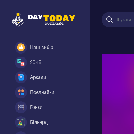
Наш вибір!
2048
Аркади
Поєднайки
Гонки
Більярд