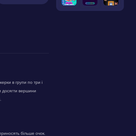
ерки в групи по три і
и досягти вершини
.
 приносять більше очок.