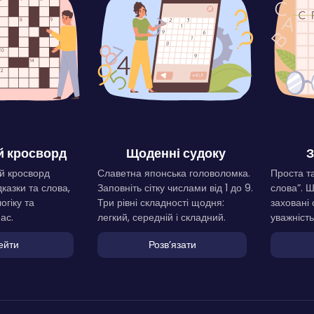
 кросворд
Щоденні судоку
З
й кросворд
Славетна японська головоломка.
Проста та
дказки та слова,
Заповніть сітку числами від 1 до 9.
слова”. 
огіку та
Три рівні складності щодня:
заховані 
ас.
легкий, середній і складний.
уважність
ейти
Розвʼязати