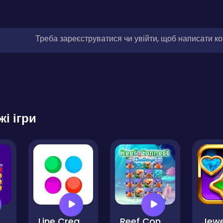
Треба зареєструватися чи увійти, щоб написати к
жі ігри
s - Puzzle
Line Creator - Match 3 Puzzle
Reef Connect Challenge