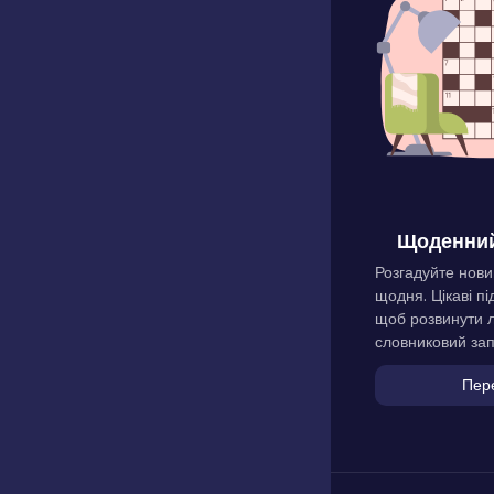
Щоденний
Розгадуйте нови
щодня. Цікаві пі
щоб розвинути л
словниковий зап
Пер