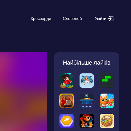
Увійти
Кросворди
Словодей
Найбільше лайків