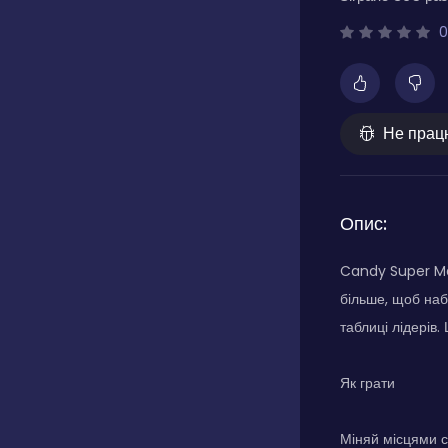
0
Не прац
Опис:
Candy Super Mat
більше, щоб наб
таблиці лідерів.
Як грати
Міняй місцями су