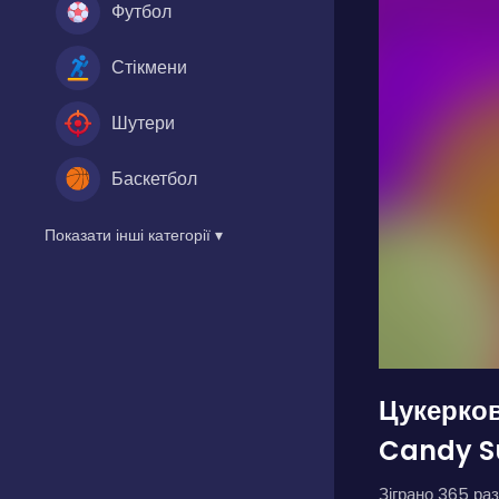
Футбол
Стікмени
Шутери
Баскетбол
Показати інші категорії ▾
Цукерков
Candy S
Зіграно 365 раз