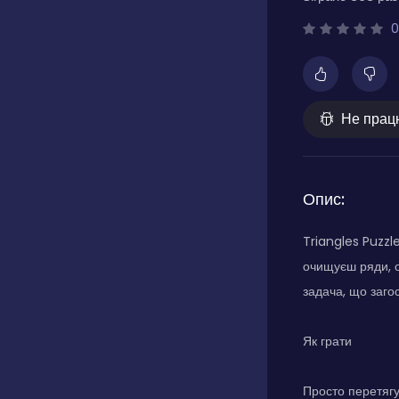
0
Не прац
Опис:
Triangles Puzzl
очищуєш ряди, о
задача, що заго
Як грати
Просто перетягу