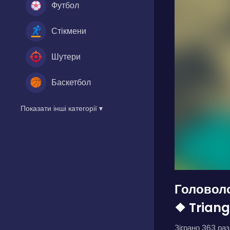
Футбол
Стікмени
Шутери
Баскетбол
Показати інші категорії ▾
Головоло
❖ Triang
Зіграно 363 разі