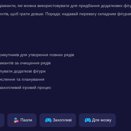
 діаманти, які можна використовувати для придбання додаткових фіг
ентів, щоб грати довше. Порада: надавай перевагу складним фігура
икутників для утворення повних рядів
амантів за очищення рядів
пувати додаткові фігури
мислення та планування
захопливий ігровий процес
Пазли
Захопливі
Для мозку