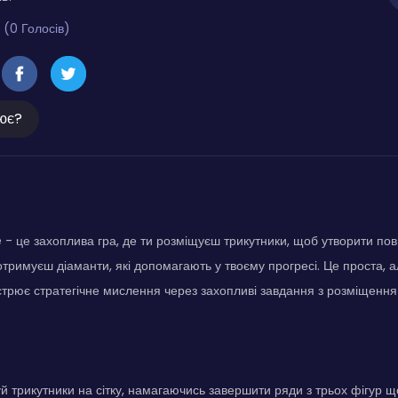
 (0 Голосів)
ює?
e - це захоплива гра, де ти розміщуєш трикутники, щоб утворити пов
тримуєш діаманти, які допомагають у твоєму прогресі. Це проста, а
стрює стратегічне мислення через захопливі завдання з розміщення 
й трикутники на сітку, намагаючись завершити ряди з трьох фігур 