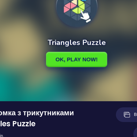
мка з трикутниками
В
les Puzzle
в.