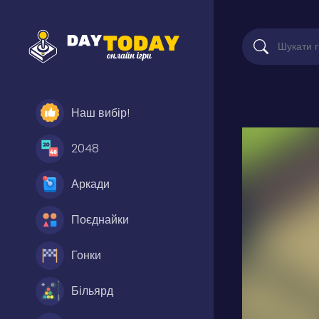
Наш вибір!
2048
Аркади
Поєднайки
Гонки
Більярд