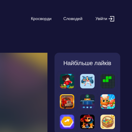
Увійти
Кросворди
Словодей
Найбільше лайків