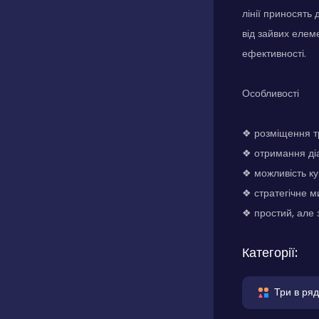
лінії приносять
від зайвих елем
ефективності.
Особливості
❖ розміщення тр
❖ отримання ді
❖ можливість ку
❖ стратегічне 
❖ простий, але 
Категорії:
Три в ряд