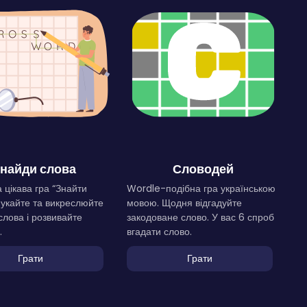
найди слова
Словодей
 цікава гра “Знайти
Wordle-подібна гра українською
Шукайте та викреслюйте
мовою. Щодня відгадуйте
слова і розвивайте
закодоване слово. У вас 6 спроб
.
вгадати слово.
Грати
Грати