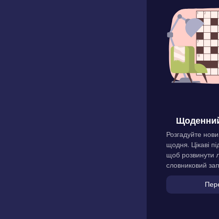
Щоденний
Розгадуйте нови
щодня. Цікаві пі
щоб розвинути л
словниковий зап
Пер