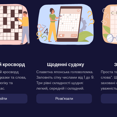
 кросворд
Щоденні судоку
З
й кросворд
Славетна японська головоломка.
Проста та
дказки та слова,
Заповніть сітку числами від 1 до 9.
слова”. 
огіку та
Три рівні складності щодня:
заховані 
ас.
легкий, середній і складний.
уважність
ейти
Розвʼязати