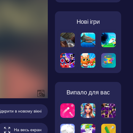
Нові ігри
Випало для вас
ідкрити в новому вікні
На весь екран