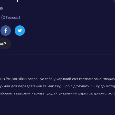
ів.
 (0 Голосів)
ює?
een Preparation запрошує тебе у чарівний світ костюмованої творчос
ункцій для перевдягання та макіяжу, щоб підготувати Кішку до мото
бором з казкових нарядів і додай унікальний штрих за допомогою б