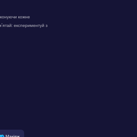
виконуючи кожне
м'ятай: експериментуй з
Макіяж