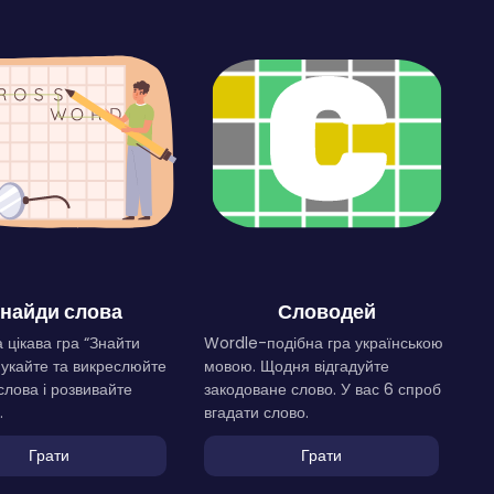
найди слова
Словодей
 цікава гра “Знайти
Wordle-подібна гра українською
Шукайте та викреслюйте
мовою. Щодня відгадуйте
слова і розвивайте
закодоване слово. У вас 6 спроб
.
вгадати слово.
Грати
Грати