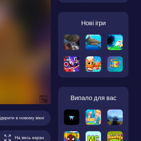
Нові ігри
Випало для вас
ідкрити в новому вікні
На весь екран