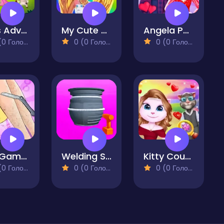
Pet's Adventure A Day To Remember
My Cute Unicorn Fashion Dress Up
Angela Perfect Valentine
 Голосів)
0 (0 Голосів)
0 (0 Голосів)
Mini Games Relax Collection
Welding Simulation
Kitty Couple Lovely Valentine
 Голосів)
0 (0 Голосів)
0 (0 Голосів)