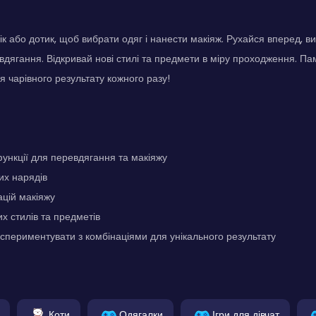
ік або дотик, щоб вибрати одяг і нанести макіяж. Рухайся вперед, 
вдягання. Відкривай нові стилі та предмети в міру проходження. Па
я чарівного результату кожного разу!
функції для перевдягання та макіяжу
их нарядів
ацій макіяжу
их стилів та предметів
спериментувати з комбінаціями для унікального результату
Коти
Одягалки
Ігри для дівчат