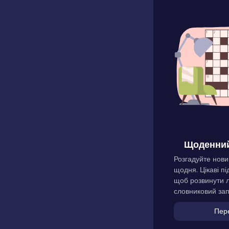
Щоденний
Розгадуйте нови
щодня. Цікаві пі
щоб розвинути л
словниковий зап
Пер