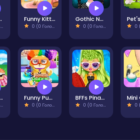
at Salon
Funny Kitty Dressup
Gothic New Era
)
0 (0 Голосів)
0 (0 Голосів)
0 (0
dy With Me Summer Picnic
Funny Puppy Care
BFFs Pinafore Fashion
)
0 (0 Голосів)
0 (0 Голосів)
0 (0