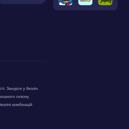
ті. Занурся у безліч
рошного сезону.
езлічі комбінацій