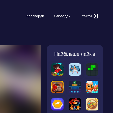
Увійти
Кросворди
Словодей
Найбільше лайків