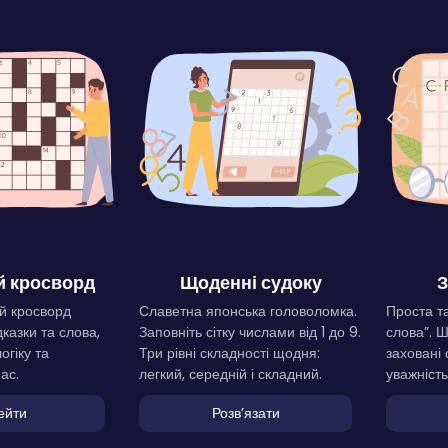
 кросворд
Щоденні судоку
З
й кросворд
Славетна японська головоломка.
Проста та
дказки та слова,
Заповніть сітку числами від 1 до 9.
слова”. 
огіку та
Три рівні складності щодня:
заховані 
ас.
легкий, середній і складний.
уважність
ейти
Розвʼязати