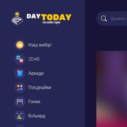
Наш вибір!
2048
Аркади
Поєднайки
Гонки
Більярд