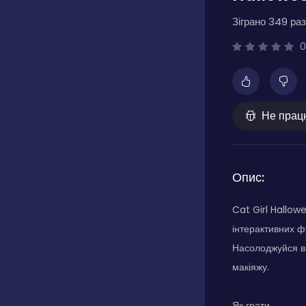
Зіграно 349 раз
0
Не прац
Опис:
Cat Girl Hallow
інтерактивних ф
Насолоджуйся ви
макіяжу.
Як грати