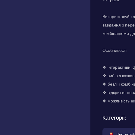
Використовуй кл
завдання з пере
комбінаціями дл
Особливості
❖ інтерактивні 
❖ вибір з казков
❖ безліч комбін
❖ відкриття нов
❖ можливість ек
Категорії:
Для дітей