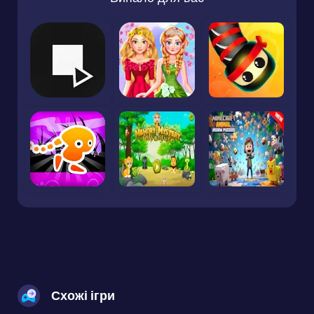
Схожі ігри