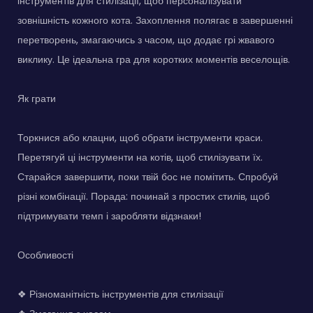
інструментів для стилізації, щоб персоналізувати
зовнішність кожного кота. Захоплення полягає в завершенні
перетворень, змагаючись з часом, що додає грі жвавого
виклику. Це ідеальна гра для коротких моментів веселощів.
Як грати
Торкнися або клацни, щоб обрати інструменти краси.
Перетягуй ці інструменти на котів, щоб стилізувати їх.
Старайся завершити, поки твій бос не помітить. Спробуй
різні комбінації. Порада: починай з простих стилів, щоб
підтримувати темп і заробляти відзнаки!
Особливості
❖ Різноманітність інструментів для стилізації