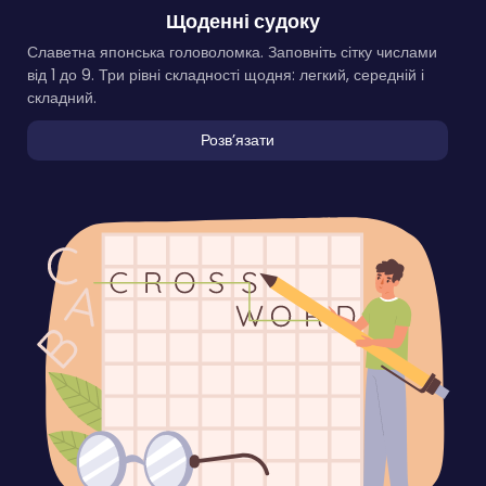
Щоденні судоку
Славетна японська головоломка. Заповніть сітку числами
від 1 до 9. Три рівні складності щодня: легкий, середній і
складний.
Розвʼязати