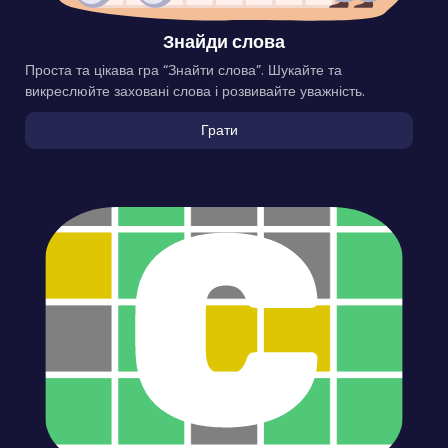
Знайди слова
Проста та цікава гра “Знайти слова”. Шукайте та
викреслюйте заховані слова і розвивайте уважність.
Грати