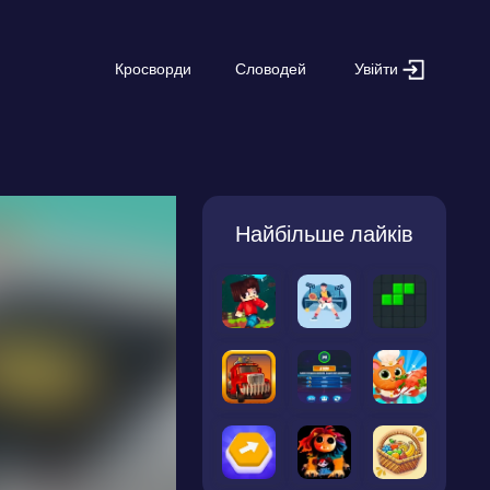
Увійти
Кросворди
Словодей
Найбільше лайків