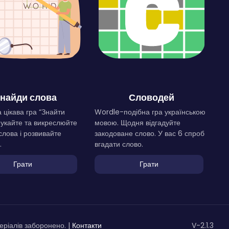
найди слова
Словодей
 цікава гра “Знайти
Wordle-подібна гра українською
Шукайте та викреслюйте
мовою. Щодня відгадуйте
слова і розвивайте
закодоване слово. У вас 6 спроб
.
вгадати слово.
Грати
Грати
ріалів заборонено. |
Контакти
V-2.1.3