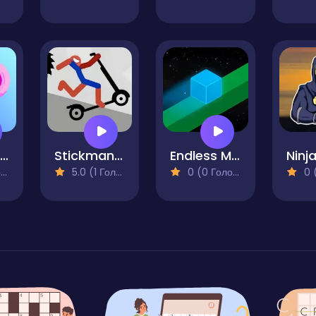
Rolling Donut
Stickman Broken Bones io
Endless Maze
)
5.0 (1 Голосів)
0 (0 Голосів)
0 (0