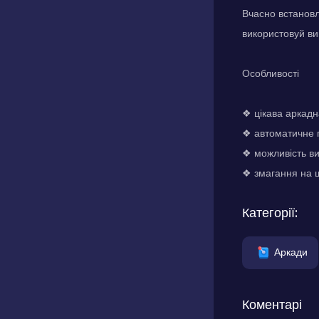
Вчасно встановл
використовуй ви
Особливості
❖ цікава аркадн
❖ автоматичне п
❖ можливість ви
❖ змагання на ш
Категорії:
Аркади
Коментарі