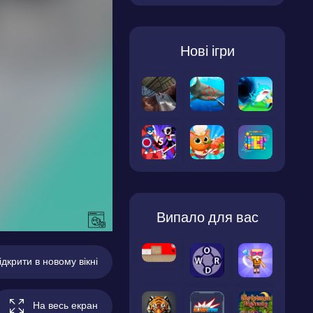
Нові ігри
Випало для вас
ідкрити в новому вікні
На весь екран