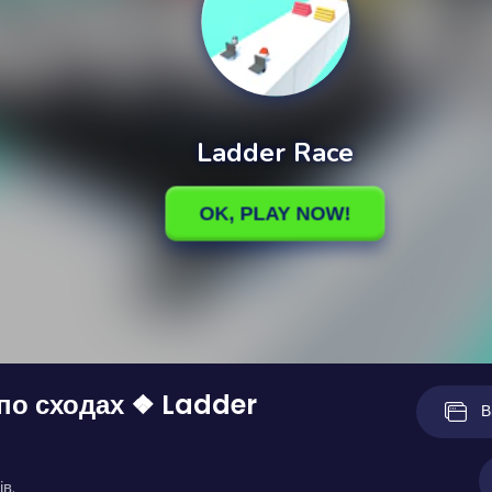
по сходах ❖ Ladder
В
ів.