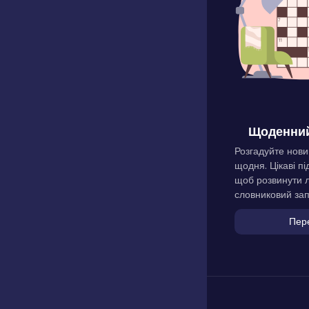
Щоденний
Розгадуйте нови
щодня. Цікаві пі
щоб розвинути л
словниковий зап
Пер