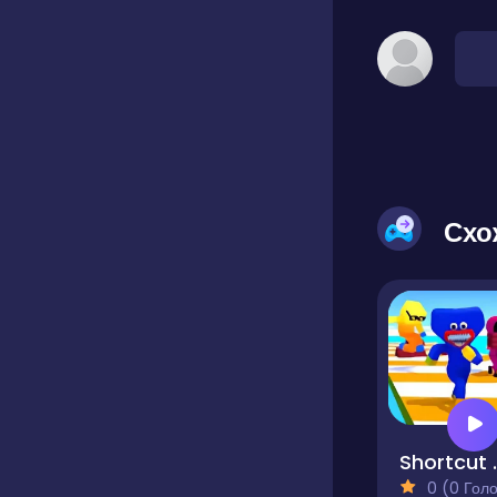
Схо
Shor
0 (0 Голосів