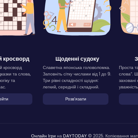
 кросворд
Щоденні судоку
З
й кросворд
Славетна японська головоломка.
Проста та
дказки та слова,
Заповніть сітку числами від 1 до 9.
слова”. 
огіку та
Три рівні складності щодня:
заховані 
ас.
легкий, середній і складний.
уважність
ейти
Розвʼязати
Онлайн Ігри
на
DAYTODAY
© 2025. Копіювання мате