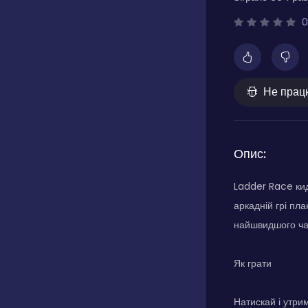
0
Не прац
Опис:
Ladder Race кида
аркадній грі пла
найшвидшого час
Як грати
Натискай і утрим