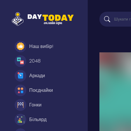
Наш вибір!
2048
Аркади
Поєднайки
Гонки
Більярд