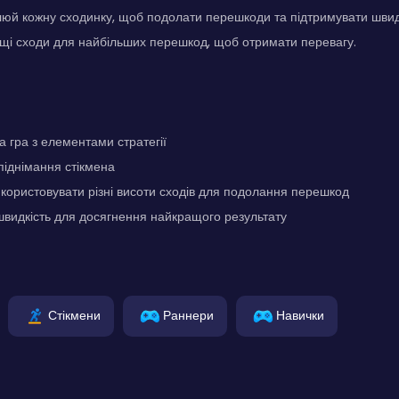
юй кожну сходинку, щоб подолати перешкоди та підтримувати швидк
щі сходи для найбільших перешкод, щоб отримати перевагу.
а гра з елементами стратегії
іднімання стікмена
користовувати різні висоти сходів для подолання перешкод
видкість для досягнення найкращого результату
Стікмени
Раннери
Навички