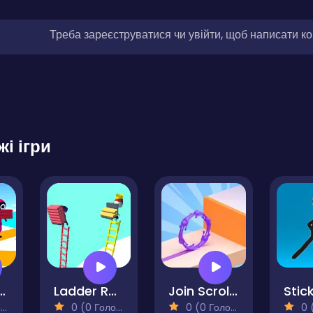
Треба зареєструватися чи увійти, щоб написати к
жі ігри
tcut Race!
Ladder Race 3D
Join Scroll Run
)
0 (0 Голосів)
0 (0 Голосів)
0 (0