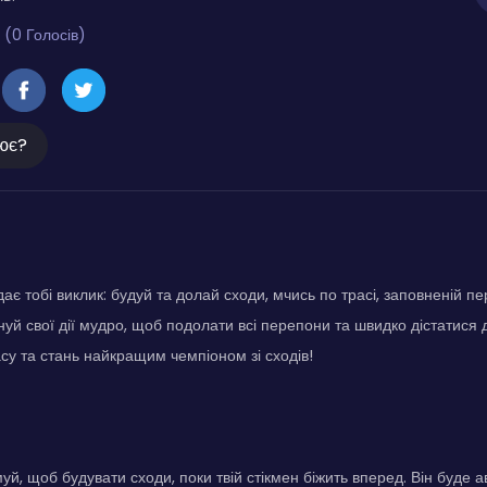
 (0 Голосів)
ює?
є тобі виклик: будуй та долай сходи, мчись по трасі, заповненій пе
нуй свої дії мудро, щоб подолати всі перепони та швидко дістатися 
у та стань найкращим чемпіоном зі сходів!
уй, щоб будувати сходи, поки твій стікмен біжить вперед. Він буде 