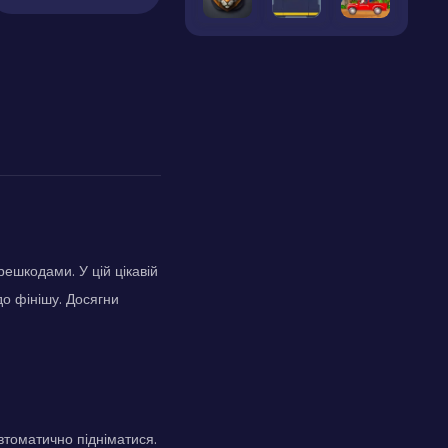
решкодами. У цій цікавій
до фінішу. Досягни
автоматично підніматися.