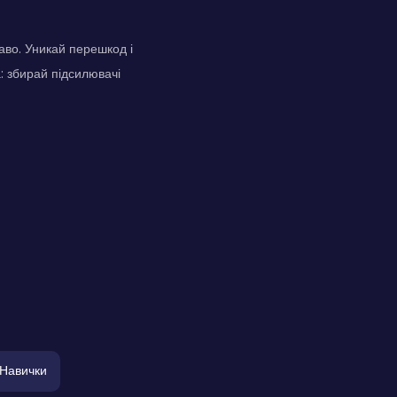
аво. Уникай перешкод і
: збирай підсилювачі
Навички