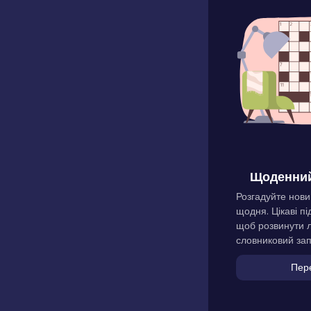
Щоденний
Розгадуйте нови
щодня. Цікаві пі
щоб розвинути л
словниковий зап
Пер