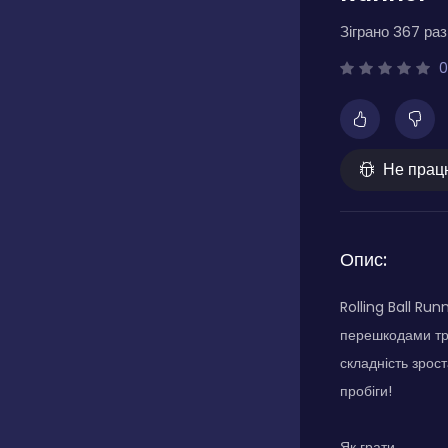
Зіграно 367 разі
0
Не прац
Опис:
Rolling Ball Ru
перешкодами тра
складність зрост
пробіги!
Як грати