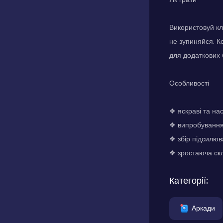
Використовуй кл
не зупиняйся. К
для додаткових б
Особливості
❖ яскраві та на
❖ випробування 
❖ збір підсилюв
❖ зростаюча скл
Категорії:
Аркади