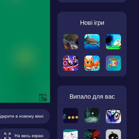
Нові ігри
Випало для вас
ідкрити в новому вікні
На весь екран