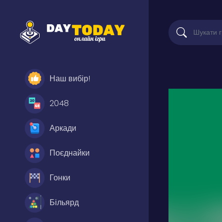
Наш вибір!
2048
Аркади
Поєднайки
Гонки
Більярд