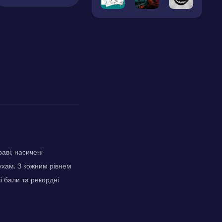
аві, насичені
ухам. З кожним рівнем
і бали та рекордні