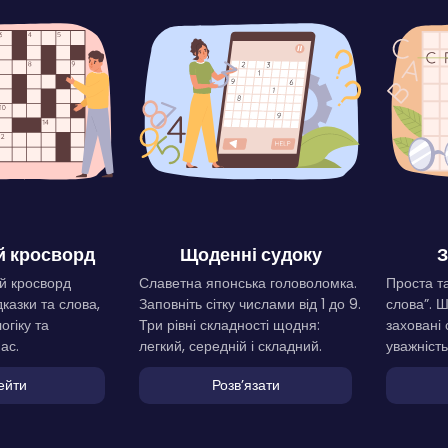
 кросворд
Щоденні судоку
З
й кросворд
Славетна японська головоломка.
Проста та
дказки та слова,
Заповніть сітку числами від 1 до 9.
слова”. 
огіку та
Три рівні складності щодня:
заховані 
ас.
легкий, середній і складний.
уважність
ейти
Розвʼязати