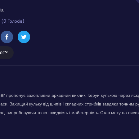
в.
 (0 Голосів)
ює?
nner пропонує захопливий аркадний виклик. Керуй кулькою через яскр
си. Захищай кульку від шипів і складних стрибків завдяки точним р
ає, випробовуючи твою швидкість і майстерність. Став мету на висок