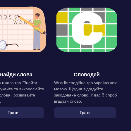
найди слова
Словодей
 цікава гра “Знайти
Wordle-подібна гра українською
Шукайте та викреслюйте
мовою. Щодня відгадуйте
слова і розвивайте
закодоване слово. У вас 6 спроб
.
вгадати слово.
Грати
Грати