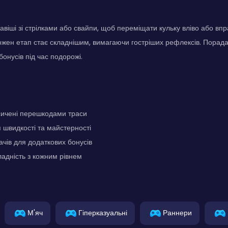
авіші зі стрілками або свайпи, щоб переміщати кульку вліво або впр
ожен етап стає складнішим, вимагаючи гостріших рефлексів. Порада
онусів під час подорожі.
сичені перешкодами траси
швидкості та майстерності
ачів для додаткових бонусів
адність з кожним рівнем
М'яч
Гіперказуальні
Раннери