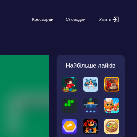
Увійти
Кросворди
Словодей
Найбільше лайків