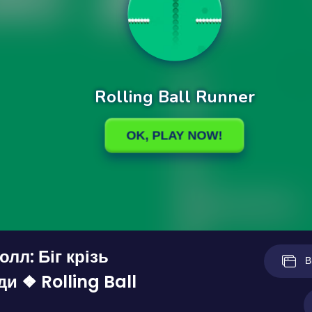
лл: Біг крізь
В
и ❖ Rolling Ball