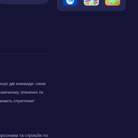
онує дві команди: синю
амічному зіткненні ти
алежить спритним!
рсонажа та стрільби по