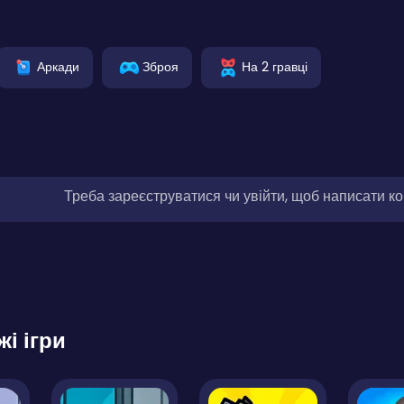
Аркади
Зброя
На 2 гравці
Треба зареєструватися чи увійти, щоб написати к
жі ігри