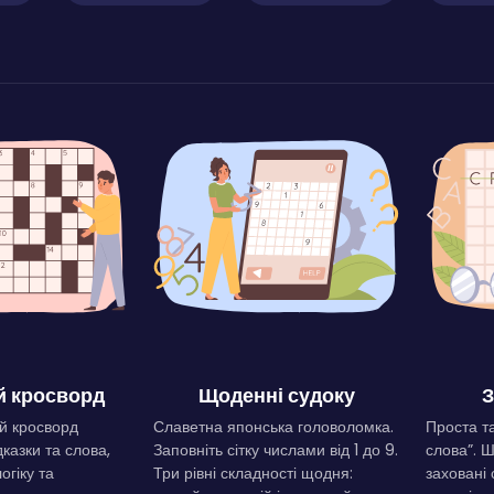
 кросворд
Щоденні судоку
З
й кросворд
Славетна японська головоломка.
Проста та
дказки та слова,
Заповніть сітку числами від 1 до 9.
слова”. 
огіку та
Три рівні складності щодня:
заховані 