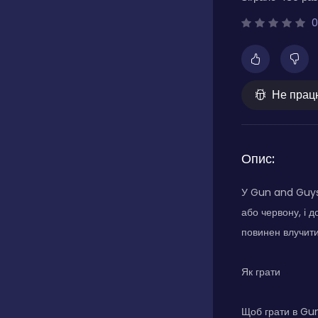
0
Не прац
Опис:
У Gun and Guys 
або червону, і 
повинен влучити
Як грати
Щоб грати в Gun