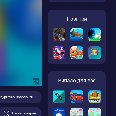
Нові ігри
Випало для вас
ідкрити в новому вікні
На весь екран