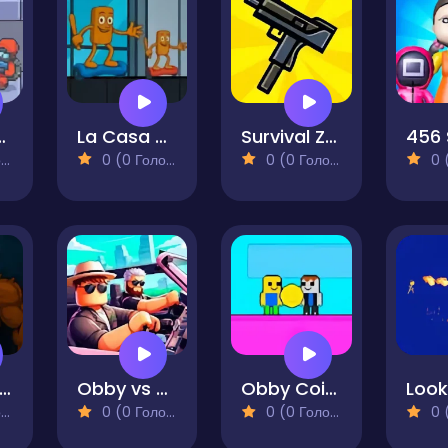
e Fight
La Casa de Tung Tung Sahur
Survival Zombie Battle
)
0 (0 Голосів)
0 (0 Голосів)
0 (0
unter Tung Tung Sahur
Obby vs Noob Driver
Obby Coin Collect
)
0 (0 Голосів)
0 (0 Голосів)
0 (0