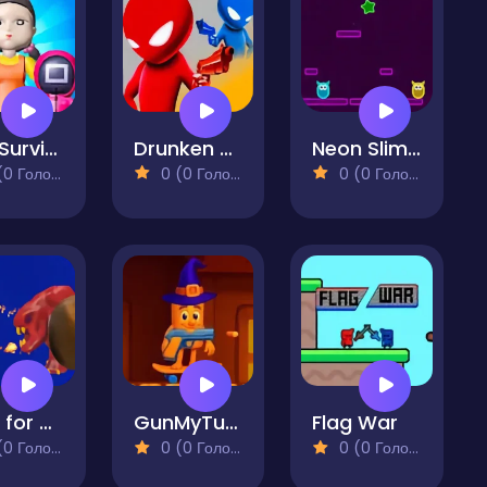
456 Survival Squid Challenge
Drunken Duel
Neon Slimes
 Голосів)
0 (0 Голосів)
0 (0 Голосів)
Look for Boss
GunMyTungtungSahur 2Player
Flag War
 Голосів)
0 (0 Голосів)
0 (0 Голосів)