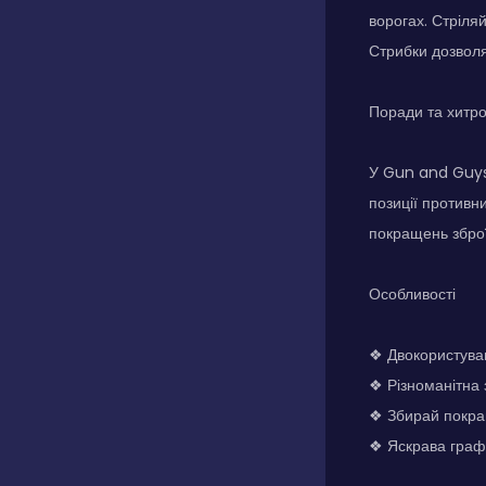
ворогах. Стріля
Стрибки дозволяю
Поради та хитр
У Gun and Guys 
позиції противн
покращень зброї,
Особливості
❖ Двокористувац
❖ Різноманітна 
❖ Збирай покра
❖ Яскрава графі