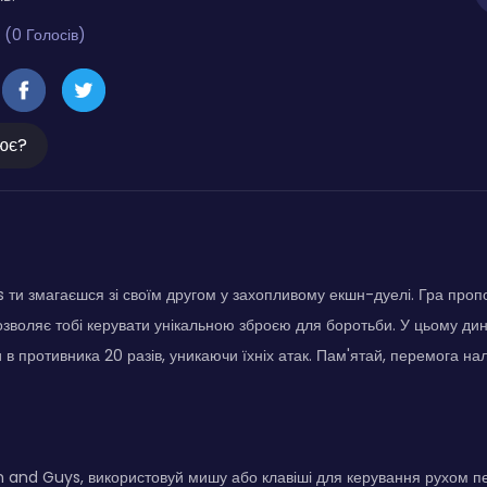
 (0 Голосів)
ює?
ти змагаєшся зі своїм другом у захопливому екшн-дуелі. Гра проп
дозволяє тобі керувати унікальною зброєю для боротьби. У цьому дин
 в противника 20 разів, уникаючи їхніх атак. Пам'ятай, перемога н
 and Guys, використовуй мишу або клавіші для керування рухом пе