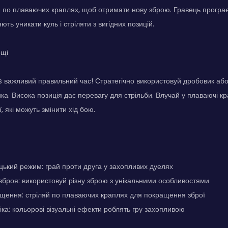
й по плаваючих краплях, щоб отримати нову зброю. Гравець програє
ть уникати куль і стріляти з вигідних позицій.
ощі
важливий правильний час! Стратегічно використовуй дробовик або 
ика. Висока позиція дає перевагу для стрільби. Влучай у плаваючі кр
 які можуть змінити хід бою.
ький режим: грай проти друга у захопливих дуелях
зброя: використовуй різну зброю з унікальними особливостями
щення: стріляй по плаваючих краплях для покращення зброї
ка: кольорові візуальні ефекти роблять гру захопливою