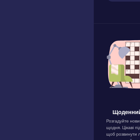
Щоденний
Розгадуйте нови
щодня. Цікаві пі
щоб розвинути л