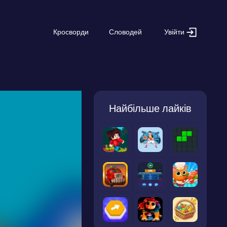
Увійти
Кросворди
Словодей
Найбільше лайків