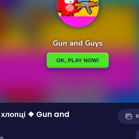
 хлопці ❖ Gun and
В
ів.