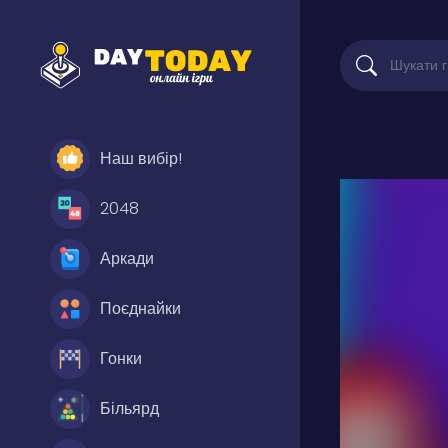
Наш вибір!
2048
Аркади
Поєднайки
Гонки
Більярд