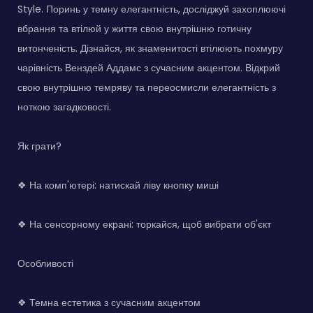
Style. Поринь у темну елегантність, досліджуй захоплюючі
вбрання та втілюй у життя свою внутрішню готичну
витонченість. Дізнайся, як знаменитості втілюють похмуру
чарівність Венздей Аддамс з сучасним акцентом. Відкрий
свою внутрішню темряву та переосмисли елегантність з
ноткою загадковості.
Як грати?
❖ На комп'ютері: натискай ліву кнопку миші
❖ На сенсорному екрані: торкайся, щоб вибрати об'єкт
Особливості
❖ Темна естетика з сучасним акцентом