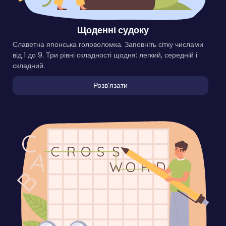
Щоденні судоку
Славетна японська головоломка. Заповніть сітку числами
від 1 до 9. Три рівні складності щодня: легкий, середній і
складний.
Розвʼязати