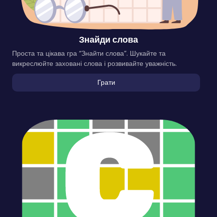
Знайди слова
Проста та цікава гра “Знайти слова”. Шукайте та
викреслюйте заховані слова і розвивайте уважність.
Грати