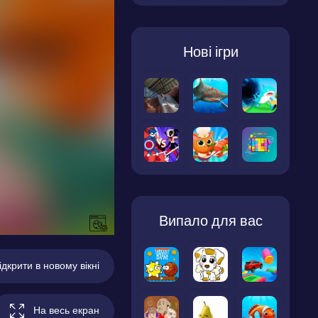
Нові ігри
Випало для вас
ідкрити в новому вікні
На весь екран