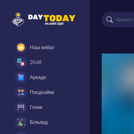
Наш вибір!
2048
Аркади
Поєднайки
Гонки
Більярд