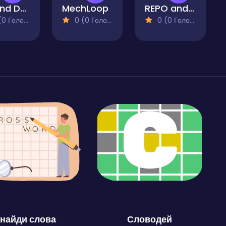
Up and Down
MechLoop
REPO and Tung Tung Sahur: Helix Hop
 Голосів)
0 (0 Голосів)
0 (0 Голосів)
найди слова
Словодей