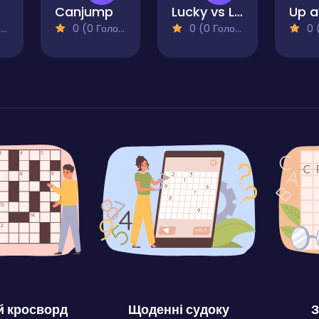
Canjump
Lucky vs Lou
)
0 (0 Голосів)
0 (0 Голосів)
0 (0
 кросворд
Щоденні судоку
З