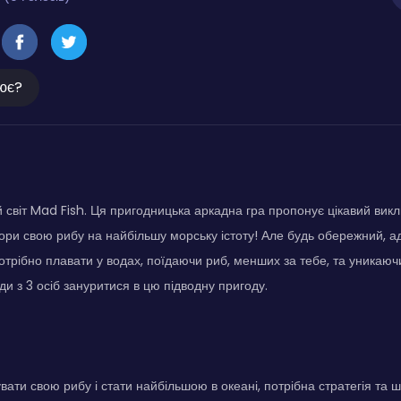
ює?
 світ Mad Fish. Ця пригодницька аркадна гра пропонує цікавий вик
ори свою рибу на найбільшу морську істоту! Але будь обережний, 
потрібно плавати у водах, поїдаючи риб, менших за тебе, та уникаюч
и з 3 осіб зануритися в цю підводну пригоду.
ати свою рибу і стати найбільшою в океані, потрібна стратегія та ш