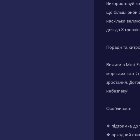
Використовуй ке
що більші риби 
наскільки велик
для до 3 гравців
Поради та хитр
Вижити в Mad Fi
морських істот;
зростання. Дотр
небезпеку!
Особливості
❖ підтримка до 
❖ аркадний сти