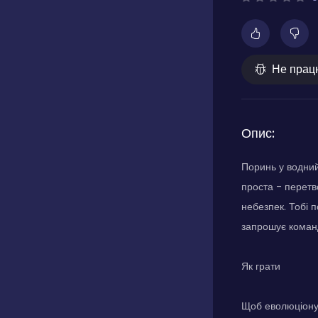
Не прац
Опис:
Поринь у водний
проста - перетв
небезпек. Тобі 
запрошує команд
Як грати
Щоб еволюціонув