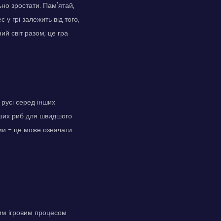
но зростати. Пам'ятай,
у грі залежить від того,
й світ разом; це гра
 русі серед інших
енших риб для швидшого
ами - це може означати
им ігровим процесом