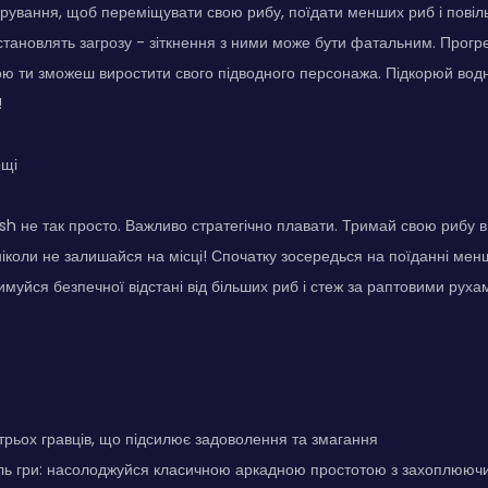
рування, щоб переміщувати свою рибу, поїдати менших риб і повіль
становлять загрозу - зіткнення з ними може бути фатальним. Прогрес 
ою ти зможеш виростити свого підводного персонажа. Підкорюй водни
!
ощі
sh не так просто. Важливо стратегічно плавати. Тримай свою рибу в
 ніколи не залишайся на місці! Спочатку зосередься на поїданні м
имуйся безпечної відстані від більших риб і стеж за раптовими рух
трьох гравців, що підсилює задоволення та змагання
ль гри: насолоджуйся класичною аркадною простотою з захоплююч