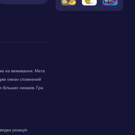
лик на виживання. Мета
адже океан сповнений
и більших хижаків. Гра
видка реакція.