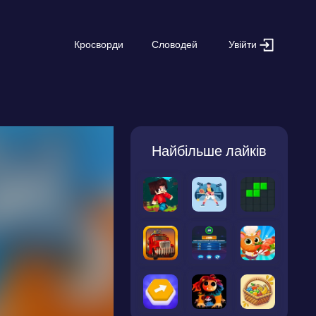
Увійти
Кросворди
Словодей
Найбільше лайків