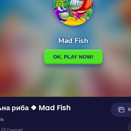
на риба ❖ Mad Fish
В
ів.
 (0 Голосів)