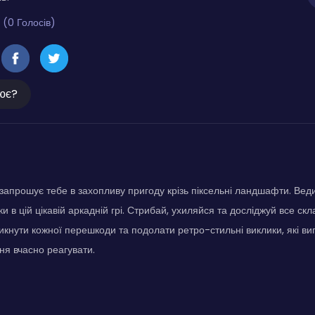
 (0 Голосів)
ює?
запрошує тебе в захопливу пригоду крізь піксельні ландшафти. Вед
и в цій цікавій аркадній грі. Стрибай, ухиляйся та досліджуй все скл
икнути кожної перешкоди та подолати ретро-стильні виклики, які в
ння вчасно реагувати.