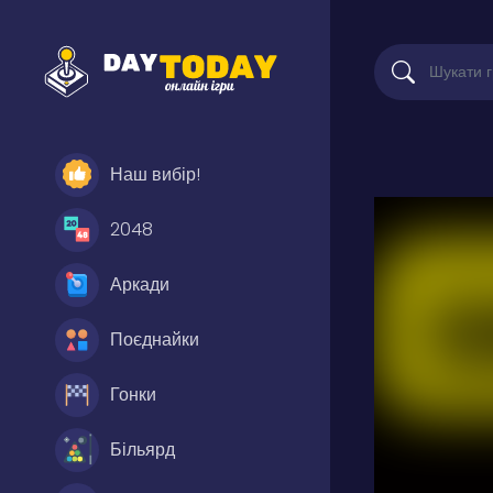
Наш вибір!
2048
Аркади
Поєднайки
Гонки
Більярд