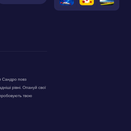
и Сандро повз
адніші рівні. Опануй свої
ипробовують твою