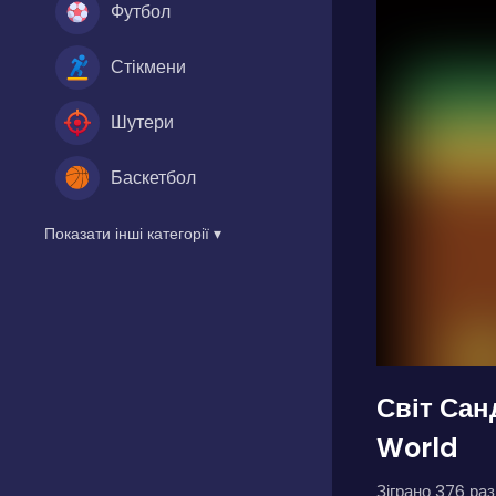
Футбол
Стікмени
Шутери
Баскетбол
Показати інші категорії ▾
Світ Сан
World
Зіграно 376 разі