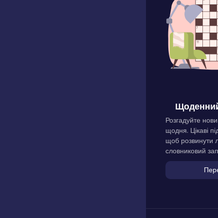
Щоденний
Розгадуйте нови
щодня. Цікаві пі
щоб розвинути л
словниковий зап
Пер