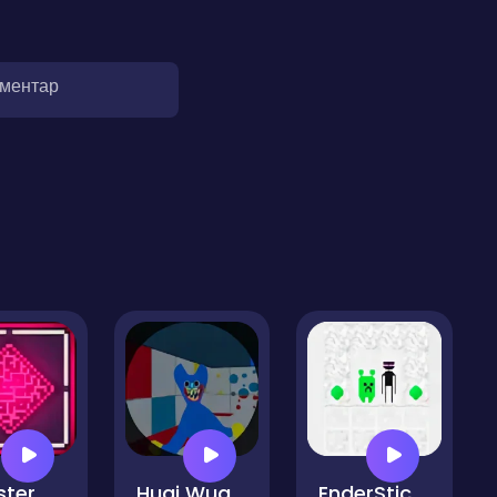
оментар
Monster Machine
Hugi Wugi 2
EnderStick Skymap