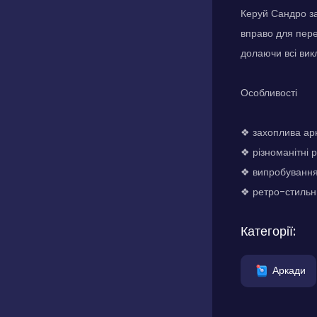
Керуй Сандро за 
вправо для пере
долаючи всі вик
Особливості
❖ захоплива арк
❖ різноманітні 
❖ випробування 
❖ ретро-стильни
Категорії:
Аркади