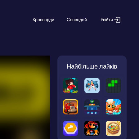
Увійти
Кросворди
Словодей
Найбільше лайків