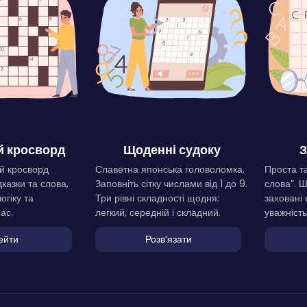
 кросворд
Щоденні судоку
З
й кросворд
Славетна японська головоломка.
Проста та
дказки та слова,
Заповніть сітку числами від 1 до 9.
слова”. 
огіку та
Три рівні складності щодня:
заховані 
ас.
легкий, середній і складний.
уважність
ейти
Розвʼязати