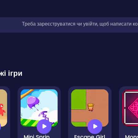
Треба зареєструватися чи увійти, щоб написати к
жі ігри
ter is life
Mini Springs
Escape Girl