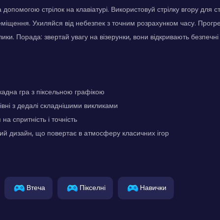
допомогою стрілок на клавіатурі. Використовуй стрілку вгору для стр
міщення. Ухиляйся від небезпек з точним розрахунком часу. Прогрес
лики. Порада: звертай увагу на візерунки, вони відкривають безпечні
адна гра з піксельною графікою
рівні з дедалі складнішими викликами
на спритність і точність
й дизайн, що повертає в атмосферу класичних ігор
Втеча
Пікселні
Навички