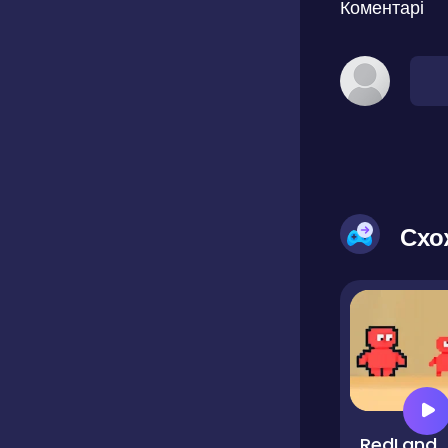
Коментарі
Схо
RedLand Wa