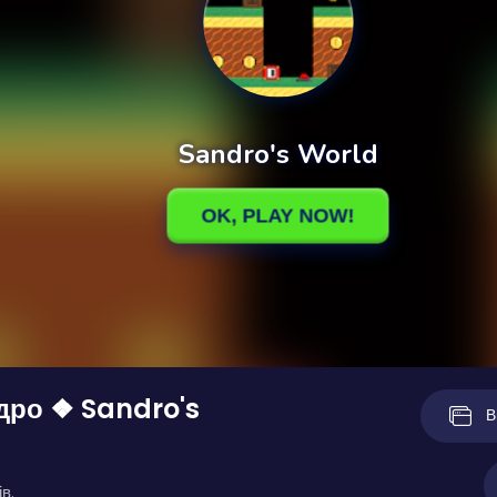
дро ❖ Sandro's
В
в.