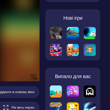
Нові ігри
Випало для вас
ідкрити в новому вікні
На весь екран