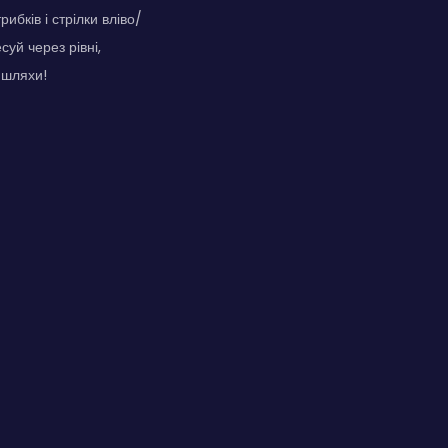
ибків і стрілки вліво/
уй через рівні,
 шляхи!