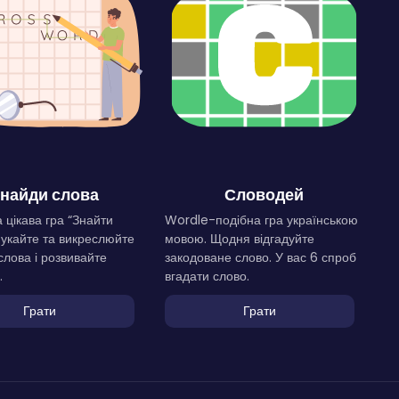
найди слова
Словодей
 цікава гра “Знайти
Wordle-подібна гра українською
Шукайте та викреслюйте
мовою. Щодня відгадуйте
слова і розвивайте
закодоване слово. У вас 6 спроб
.
вгадати слово.
Грати
Грати