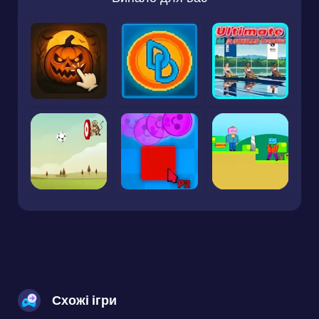
Схожі ігри