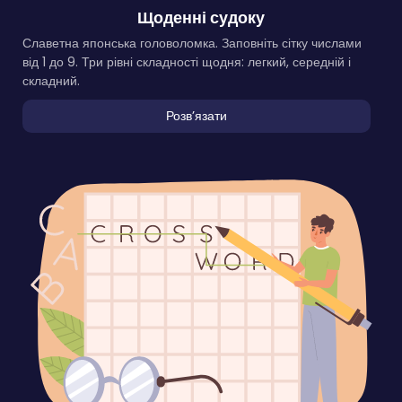
Щоденні судоку
Славетна японська головоломка. Заповніть сітку числами
від 1 до 9. Три рівні складності щодня: легкий, середній і
складний.
Розвʼязати