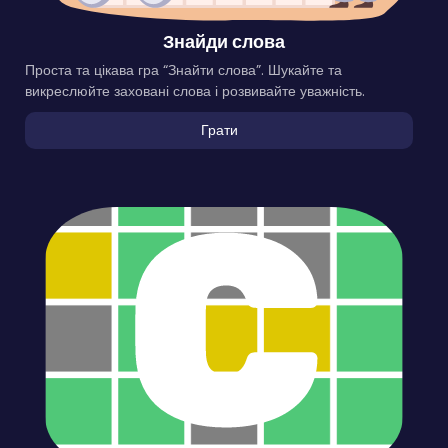
Знайди слова
Проста та цікава гра “Знайти слова”. Шукайте та
викреслюйте заховані слова і розвивайте уважність.
Грати