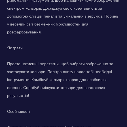
різноманітні інструменти, щоб наповнити кожне зображення
спектром кольорів. Досліджуй свою креативність за
допомогою олівців, пензлів та унікальних візерунків. Поринь
у веселий світ безмежних можливостей для
розфарбовування.
Як грати
Просто натисни і перетягни, щоб вибрати зображення та
застосувати кольори. Палітра внизу надає тобі необхідні
інструменти. Комбінуй кольори творчо для особливих
ефектів. Спробуй змішувати кольори для вражаючих
результатів!
Особливості