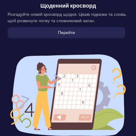
Щоденний кросворд
Розгадуйте новий кросворд щодня. Цікаві підказки та слова,
щоб розвинути логіку та словниковий запас.
Перейти