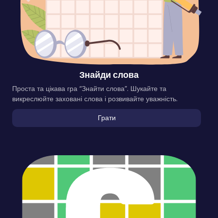
Знайди слова
Проста та цікава гра “Знайти слова”. Шукайте та
викреслюйте заховані слова і розвивайте уважність.
Грати