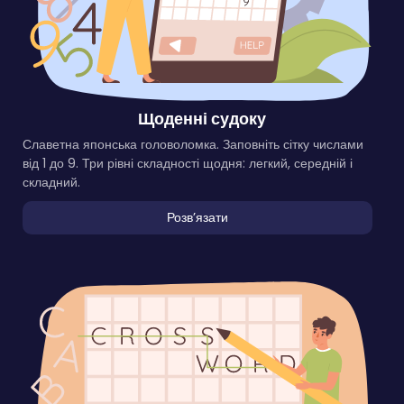
Щоденні судоку
Славетна японська головоломка. Заповніть сітку числами
від 1 до 9. Три рівні складності щодня: легкий, середній і
складний.
Розвʼязати