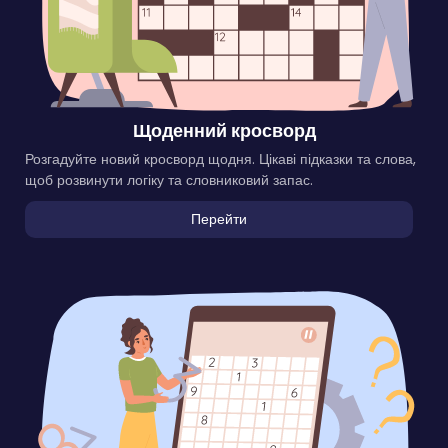
Щоденний кросворд
Розгадуйте новий кросворд щодня. Цікаві підказки та слова,
щоб розвинути логіку та словниковий запас.
Перейти