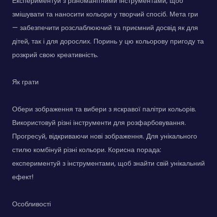
Експериментуй з різноманітними інструментами, щоб
змішувати та наносити кольори у творчий спосіб. Мета гри
— забезпечити розслаблюючий та приємний досвід як для
дітей, так і для дорослих. Поринь у цю кольорову пригоду та
розкрий свою креативність.
Як грати
Обери зображення та вибери з яскравої палітри кольорів.
Використовуй різні інструменти для розфарбовування.
Прогресуй, відкриваючи нові зображення. Для унікального
стилю комбінуй різні кольори. Корисна порада:
експериментуй з інструментами, щоб знайти свій унікальний
ефект!
Особливості