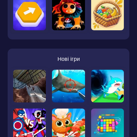
Нові ігри