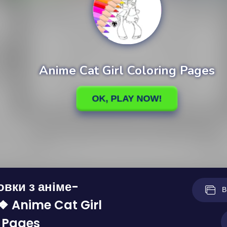
вки з аніме-
В
❖ Anime Cat Girl
 Pages