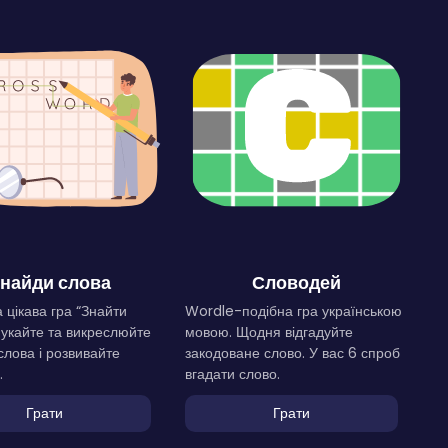
найди слова
Словодей
 цікава гра “Знайти
Wordle-подібна гра українською
Шукайте та викреслюйте
мовою. Щодня відгадуйте
слова і розвивайте
закодоване слово. У вас 6 спроб
.
вгадати слово.
Грати
Грати