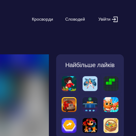
Увійти
Кросворди
Словодей
Найбільше лайків