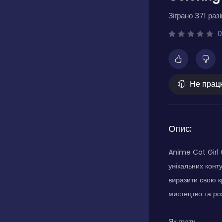
Зіграно 371 разі
0
Не прац
Опис:
Anime Cat Girl 
унікальних конт
виразити свою кр
мистецтво та ро
Як грати