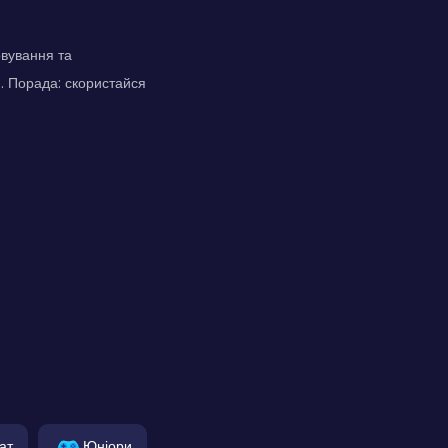
овування та
. Порада: скористайся
чат
Юніори