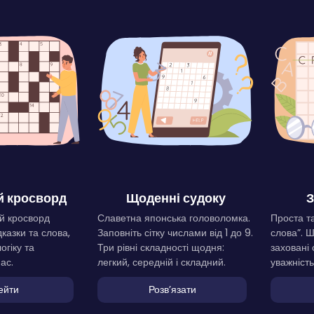
 кросворд
Щоденні судоку
З
й кросворд
Славетна японська головоломка.
Проста та
дказки та слова,
Заповніть сітку числами від 1 до 9.
слова”. 
огіку та
Три рівні складності щодня:
заховані 
ас.
легкий, середній і складний.
уважність
ейти
Розвʼязати