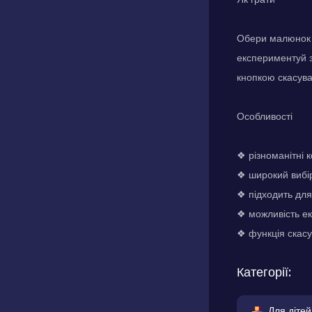
Обери малюнок і
експериментуй 
кнопкою скасув
Особливості
❖ різноманітні 
❖ широкий вибі
❖ підходить для
❖ можливість е
❖ функція скас
Категорії:
Для дітей