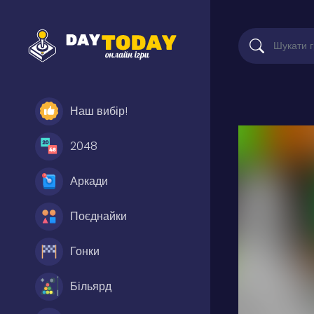
Наш вибір!
2048
Аркади
Поєднайки
Гонки
Більярд