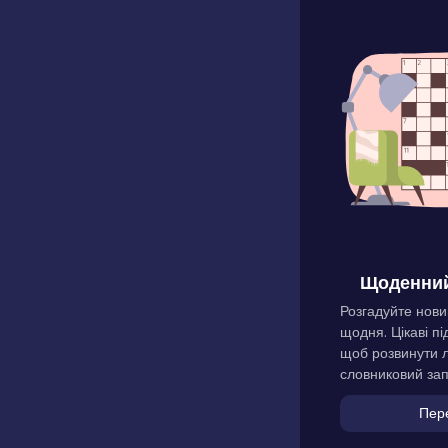
Щоденний
Розгадуйте нови
щодня. Цікаві пі
щоб розвинути л
словниковий зап
Пер