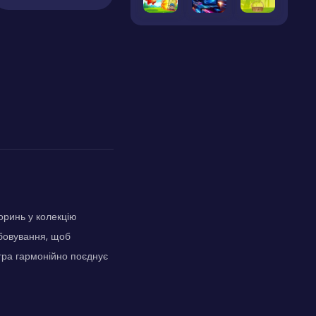
оринь у колекцію
рбовування, щоб
 гра гармонійно поєднує