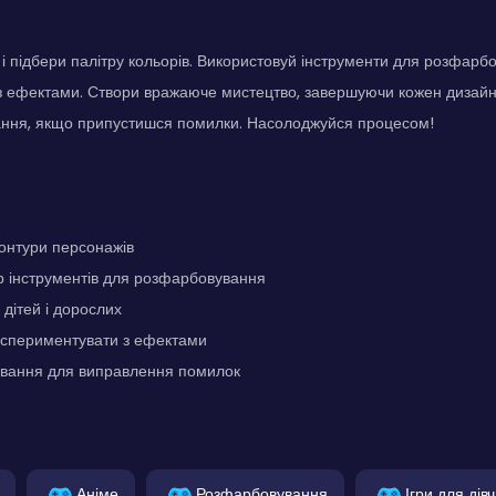
 підбери палітру кольорів. Використовуй інструменти для розфарб
з ефектами. Створи вражаюче мистецтво, завершуючи кожен дизайн
ання, якщо припустишся помилки. Насолоджуйся процесом!
контури персонажів
р інструментів для розфарбовування
 дітей і дорослих
кспериментувати з ефектами
ування для виправлення помилок
Аніме
Розфарбовування
Ігри для дів