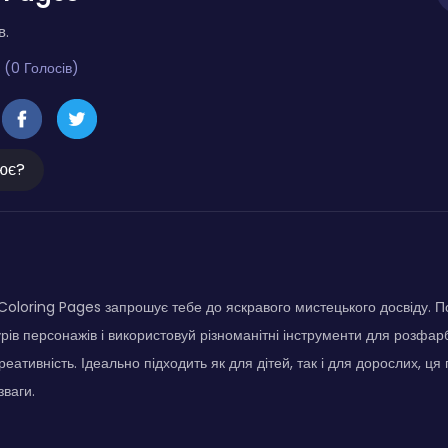
в.
 (0 Голосів)
ює?
Coloring Pages запрошує тебе до яскравого мистецького досвіду. П
урів персонажів і використовуй різноманітні інструменти для розфа
еативність. Ідеально підходить як для дітей, так і для дорослих, ця
зваги.