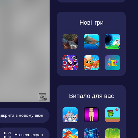
Нові ігри
Випало для вас
ідкрити в новому вікні
На весь екран