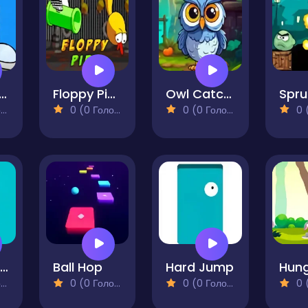
 vs Flying Saucers
Floppy Pipe
Owl Catcher
)
0 (0 Голосів)
0 (0 Голосів)
0 (0
Feeding Fish
Ball Hop
Hard Jump
)
0 (0 Голосів)
0 (0 Голосів)
0 (0