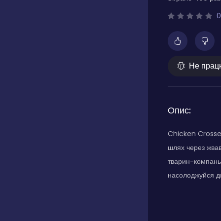
0
Не прац
Опис:
Chicken Crosse
шлях через жвав
тварин-компаньй
насолоджуйся д