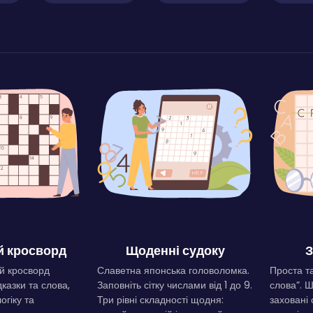
 кросворд
Щоденні судоку
З
й кросворд
Славетна японська головоломка.
Проста та
дказки та слова,
Заповніть сітку числами від 1 до 9.
слова”. 
огіку та
Три рівні складності щодня:
заховані 