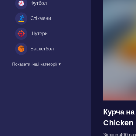
Футбол
Стікмени
Шутери
Баскетбол
Показати інші категорії ▾
Курча на
Chicken
Зіграно 400 раз