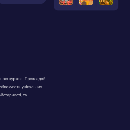
жною куркою. Прокладай
озблокувати унікальних
йстерності, та