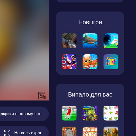
Нові ігри
Випало для вас
ідкрити в новому вікні
На весь екран