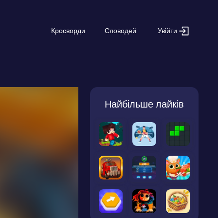
Увійти
Кросворди
Словодей
Найбільше лайків