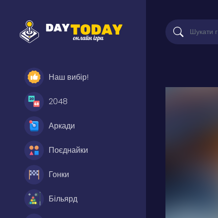
Наш вибір!
2048
Аркади
Поєднайки
Гонки
Більярд