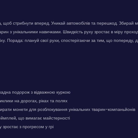
, щоб стрибнути вперед. Уникай автомобілів та перешкод. Збирай 
арин з унікальними навичками. Швидкість руху зростає в міру прох
іху. Порада: плануй свої рухи, спостерігаючи за тим, що попереду, 
кадна подорож з відважною куркою
иклики на дорогах, ріках та полях
ирати монети для розблокування унікальних тварин-компаньйонів
еймплей, що вимагає майстерності
 зростає з прогресом у грі