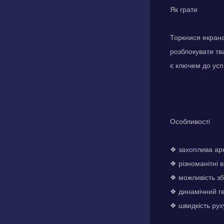
Як грати
Торкнися екрана
розблокувати тв
є ключем до усп
Особливості
❖ захоплива ар
❖ різноманітні в
❖ можливість зб
❖ динамічний г
❖ швидкість руху