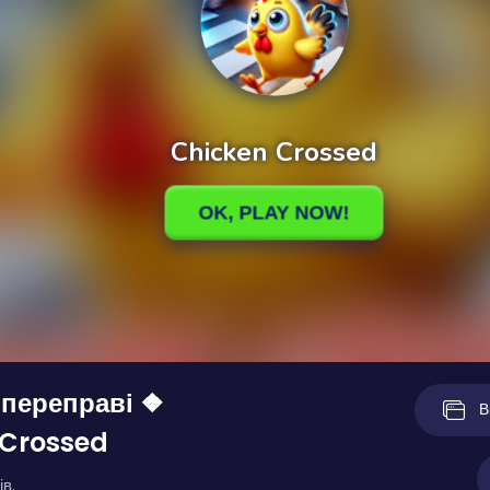
 переправі ❖
В
 Crossed
ів.