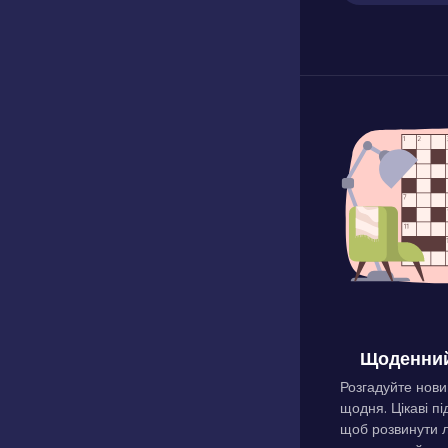
Щоденний
Розгадуйте нови
щодня. Цікаві пі
щоб розвинути л