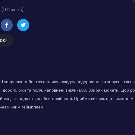
 (0 Голосів)
ює?
d запрошує тебе в захопливу аркадну подорож, де ти керуєш відва
і дороги, ріки та поля, наповнені викликами. Збирай монети, щоб р
онів, які надають особливі здібності. Прийми виклик, що вимагає ма
инамічним геймплеєм!