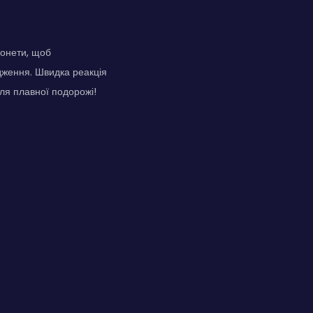
монети, щоб
одження. Швидка реакція
для плавної подорожі!