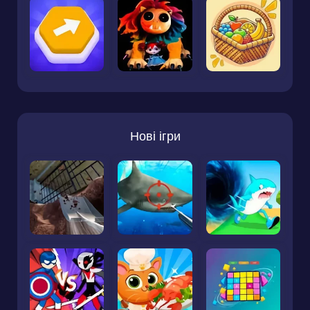
Нові ігри