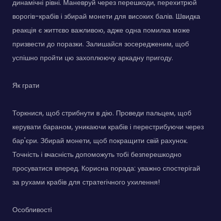
динамічні рівні. Маневруй через перешкоди, перехитрюй
ворогів-крабів і збирай монети для високих балів. Швидка
реакція є життєво важливою, адже одна помилка може
призвести до поразки. Залишайся зосередженим, щоб
успішно пройти цю захоплюючу аркадну пригоду.
Як грати
Торкнися, щоб стрибнути в дію. Проведи пальцем, щоб
керувати бараном, уникаючи крабів і перестрибуючи через
бар'єри. Збирай монети, щоб покращити свій рахунок.
Точність і вчасність допоможуть тобі безперешкодно
просуватися вперед. Корисна порада: уважно спостерігай
за рухами крабів для стратегічного ухилення!
Особливості