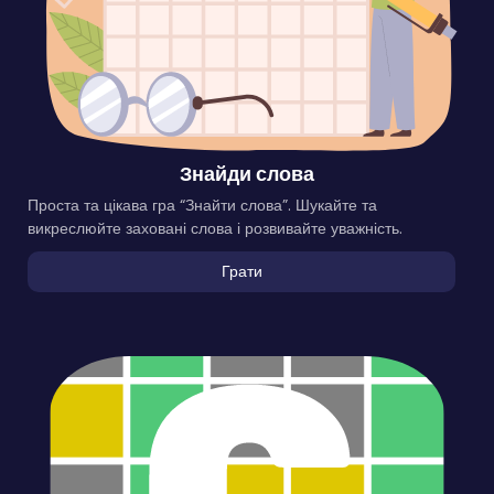
Знайди слова
Проста та цікава гра “Знайти слова”. Шукайте та
викреслюйте заховані слова і розвивайте уважність.
Грати