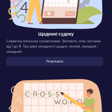
Щоденні судоку
Славетна японська головоломка. Заповніть сітку числами
від 1 до 9. Три рівні складності щодня: легкий, середній і
складний.
Розвʼязати