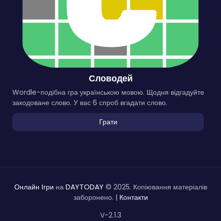
Словодей
Wordle-подібна гра українською мовою. Щодня відгадуйте
закодоване слово. У вас 6 спроб вгадати слово.
Грати
Онлайн Ігри
на
DAYTODAY
© 2025. Копіювання матеріалів
заборонено. |
Контакти
V-2.1.3