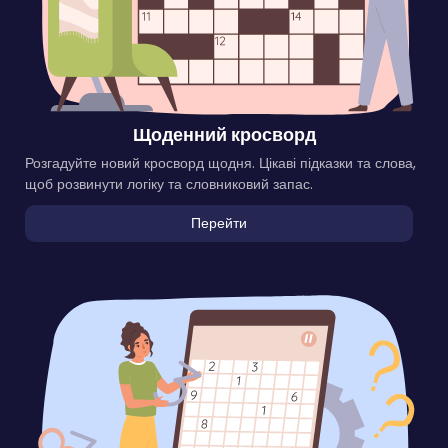
Щоденний кросворд
Розгадуйте новий кросворд щодня. Цікаві підказки та слова,
щоб розвинути логіку та словниковий запас.
Перейти