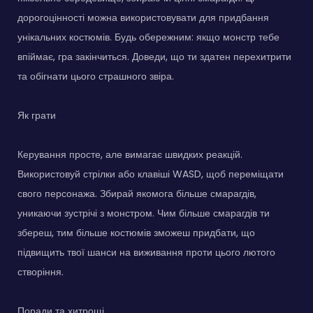
дорогоцінності можна використовувати для придбання
унікальних костюмів. Будь обережним: якщо монстр тебе
впіймає, гра закінчиться. Доведи, що ти здатен перехитрити
та обігнати цього страшного звіра.
Як грати
Керування просте, але вимагає швидких реакцій.
Використовуй стрілки або клавіші WASD, щоб переміщати
свого персонажа. Збирай якомога більше смарагдів,
уникаючи зустрічі з монстром. Чим більше смарагдів ти
збереш, тим більше костюмів зможеш придбати, що
підвищить твої шанси на виживання проти цього лютого
створіння.
Поради та хитрощі