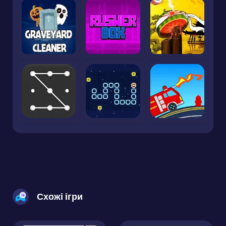
Схожі ігри