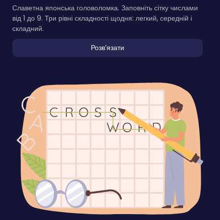
Славетна японська головоломка. Заповніть сітку числами
від 1 до 9. Три рівні складності щодня: легкий, середній і
складний.
Розвʼязати