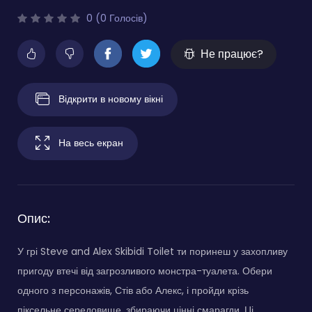
0 (0 Голосів)
Не працює?
Відкрити в новому вікні
На весь екран
Опис:
У грі Steve and Alex Skibidi Toilet ти поринеш у захопливу
пригоду втечі від загрозливого монстра-туалета. Обери
одного з персонажів, Стів або Алекс, і пройди крізь
піксельне середовище, збираючи цінні смарагди. Ці