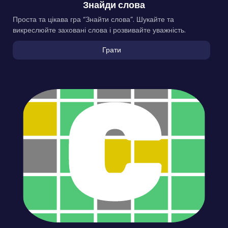
Знайди слова
Проста та цікава гра “Знайти слова”. Шукайте та
викреслюйте заховані слова і розвивайте уважність.
Грати