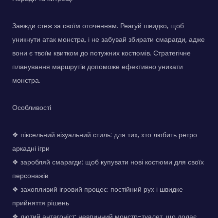
Завжди стеж за своїм оточенням. Реагуй швидко, щоб
уникнути атак монстра, і не забувай збирати смарагди, адже
вони є твоїм квитком до потужних костюмів. Стратегічне
планування маршрутів допоможе ефективно уникати
монстра.
Особливості
❖ піксельний візуальний стиль: для тих, хто любить ретро
аркадні ігри
❖ заробляй смарагди: щоб купувати нові костюми для своїх
персонажів
❖ захопливий ігровий процес: постійний рух і швидке
прийняття рішень
❖ лютий антагоніст: невпинний монстр-туалет, що додає