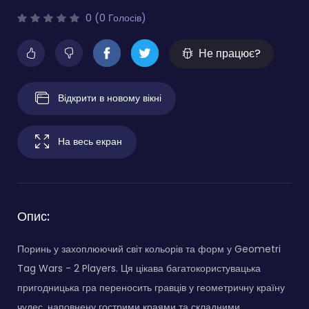
0 (0 Голосів)
Не працює?
Відкрити в новому вікні
На весь екран
Опис:
Поринь у захоплюючий світ кольорів та форм у Geometri
Tag Wars - 2 Players. Ця цікава багатокористувацька
пригодницька гра переносить гравців у геометричну країну
чудес, наповнену гострими краями та складними