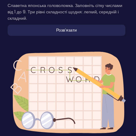
Славетна японська головоломка. Заповніть сітку числами
від 1 до 9. Три рівні складності щодня: легкий, середній і
складний.
Розвʼязати