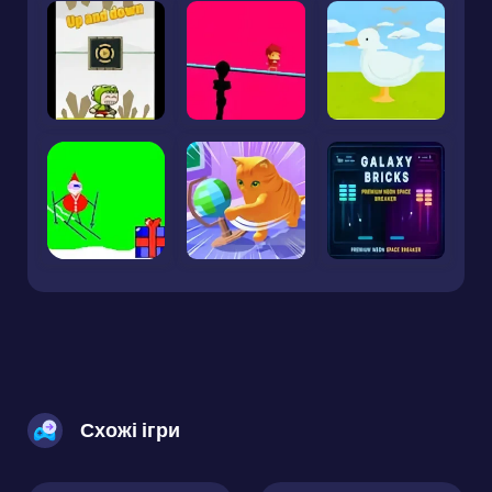
Схожі ігри