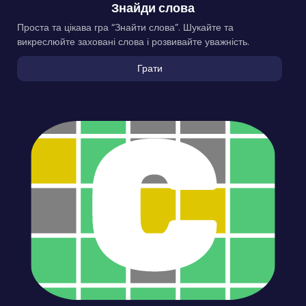
Знайди слова
Проста та цікава гра “Знайти слова”. Шукайте та
викреслюйте заховані слова і розвивайте уважність.
Грати