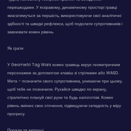
перешкодами. У яскравому, динамічному просторі гравці
змагатимуться за першість, використовуючи свої аналітичні
здібності та швидкі рефлекси, щоб подолати супротивників і
завоювати кожен рівень.
Як грати
У Geometri Tag Wars кожен гравець керує геометричним
персонажем за допомогою клавіш зі стрілками або WASD.
Мета - позначити свого супротивника, уникаючи при цьому,
щоб тебе не позначили. Рухайся швидко по екрану,
стратегічно плануй свої рухи та будь напоготові. Кожен
рівень змінює своє оточення, підвищуючи складність у міру
прогресу.
Поради та хитрощі