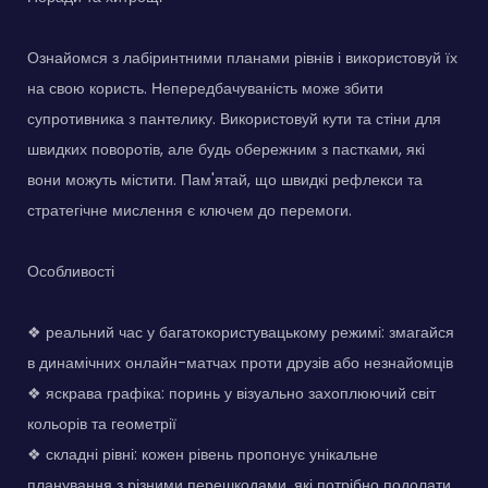
Ознайомся з лабіринтними планами рівнів і використовуй їх
на свою користь. Непередбачуваність може збити
супротивника з пантелику. Використовуй кути та стіни для
швидких поворотів, але будь обережним з пастками, які
вони можуть містити. Пам'ятай, що швидкі рефлекси та
стратегічне мислення є ключем до перемоги.
Особливості
❖ реальний час у багатокористувацькому режимі: змагайся
в динамічних онлайн-матчах проти друзів або незнайомців
❖ яскрава графіка: поринь у візуально захоплюючий світ
кольорів та геометрії
❖ складні рівні: кожен рівень пропонує унікальне
планування з різними перешкодами, які потрібно подолати