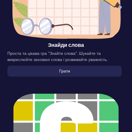
Знайди слова
Проста та цікава гра “Знайти слова”. Шукайте та
викреслюйте заховані слова і розвивайте уважність.
Грати