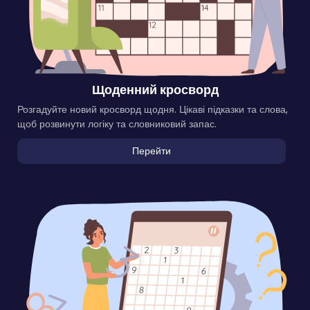
Щоденний кросворд
Розгадуйте новий кросворд щодня. Цікаві підказки та слова,
щоб розвинути логіку та словниковий запас.
Перейти