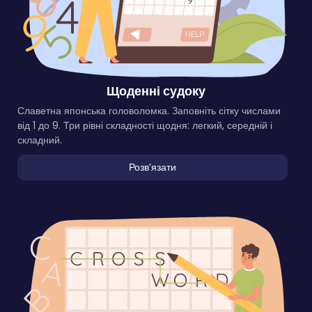
Щоденні судоку
Славетна японська головоломка. Заповніть сітку числами
від 1 до 9. Три рівні складності щодня: легкий, середній і
складний.
Розвʼязати