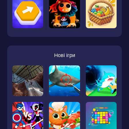
Нові ігри