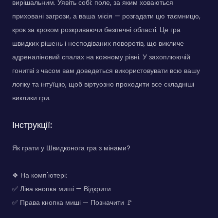
вирішальним. Уявіть собі: поле, за яким ховаються
приховані загрози, а ваша місія — розгадати цю таємницю,
крок за кроком розкриваючи безпечні області. Це гра
швидких рішень і несподіваних поворотів, що викличе
адреналіновий спалах на кожному рівні. У захоплюючій
гонитві з часом вам доведеться використовувати всю вашу
логіку та інтуїцію, щоб віртуозно проходити все складніші
виклики гри.
Інструкції:
Як грати у Швидконога гра з мінами?
❖ На комп'ютері:
✅ Ліва кнопка миші — Відкрити
✅ Права кнопка миші — Позначити 🚩