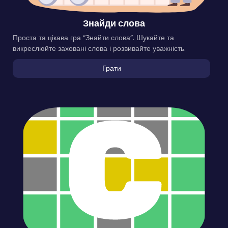
Знайди слова
Проста та цікава гра “Знайти слова”. Шукайте та
викреслюйте заховані слова і розвивайте уважність.
Грати