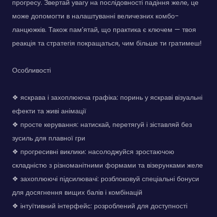
прогресу. Звертай увагу на послідовності падіння желе, це
може допомогти в налаштуванні величезних комбо-
ланцюжків. Також пам’ятай, що практика є ключем — твоя
реакція та стратегія покращаться, чим більше ти гратимеш!
Особливості
❖ яскрава і захоплююча графіка: поринь у яскраві візуальні
ефекти та живі анімації
❖ просте керування: натискай, перетягуй і зіставляй без
зусиль для плавної гри
❖ прогресивні виклики: насолоджуйся зростаючою
складністю з різноманітними формами та візерунками желе
❖ захоплюючі підсилювачі: розблоковуй спеціальні бонуси
для досягнення вищих балів і комбінацій
❖ інтуїтивний інтерфейс: розроблений для доступності