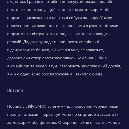
акцентом. Гравцям потрібно пересувати яскраві желейні
шматочки по екрану, щоб зіставити їх за кольором або
формою, викликаючи задовільні вибухи кольору. У міру
просування виклики стають складнішими з різноманітними
формами та візерунками желе, які вимагають швидких
реакцій. Додаткову радість приносять спеціальні
підсилювачі та бонуси, які час від часу з'являються,
дозволяючи створювати захоплюючі комбінації. Живі
анімації гри та веселі звуки створюють захоплюючий досвід,
який є одночасно розслаблюючим і захоплюючим.
Як грати
Поринь у Jelly Break з легкими для освоєння керуваннями:
просто натискай і перетягуй желе по сітці, щоб зіставити їх
за кольором або формою. Створення збігів очистить желе з