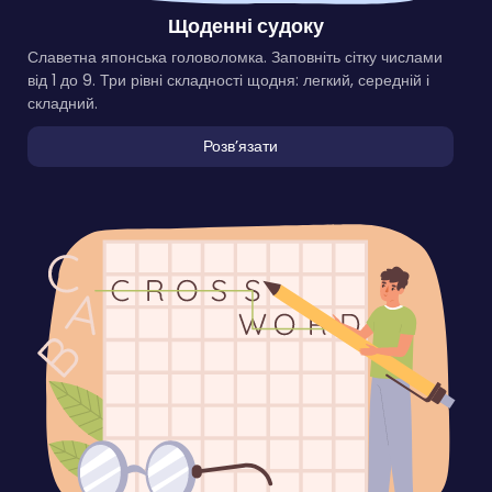
Щоденні судоку
Славетна японська головоломка. Заповніть сітку числами
від 1 до 9. Три рівні складності щодня: легкий, середній і
складний.
Розвʼязати