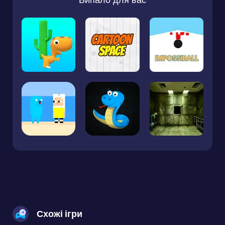
Схожі ігри