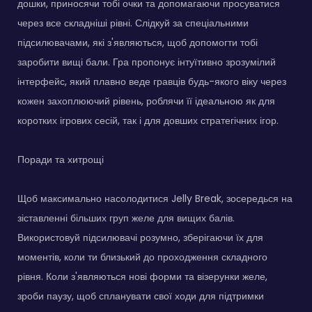
дошки, приносячи тобі очки та допомагаючи просуватися
через все складніші рівні. Слідкуй за спеціальними
підсилювачами, які з'являються, щоб допомогти тобі
заробити вищі бали. Гра пропонує інтуїтивно зрозумілий
інтерфейс, який плавно веде гравців будь-якого віку через
кожен захоплюючий рівень, роблячи її ідеальною як для
коротких ігрових сесій, так і для довших стратегічних ігор.
Поради та хитрощі
Щоб максимально насолодитися Jelly Break, зосередься на
зіставленні більших груп желе для вищих балів.
Використовуй підсилювачі розумно, зберігаючи їх для
моментів, коли ти близький до проходження складного
рівня. Коли з'являються нові форми та візерунки желе,
зроби паузу, щоб спланувати свої ходи для підтримки