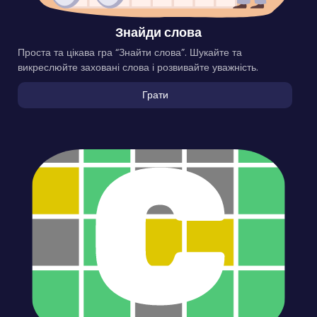
Знайди слова
Проста та цікава гра “Знайти слова”. Шукайте та
викреслюйте заховані слова і розвивайте уважність.
Грати