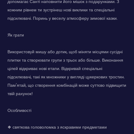
допомагає Санті наповнити його мішок з подарунками. З
кожним рівнем ти зустрінеш нові виклики та спеціальні
підсилювачі. Поринь у веселу атмосферу зимової казки.
Як грати
Використовуй мишу або дотик, щоб міняти місцями сусідні
плитки та створювати групи з трьох або більше. Виконання
цілей відкриває нові етапи. Відкривай спеціальні
підсилювачі, такі як множники у вигляді цукеркових тростин.
Пам'ятай, що створення комбінацій може суттєво підвищити
твій рахунок!
Особливості
❖ святкова головоломка з яскравими предметами