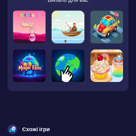
Схожі ігри