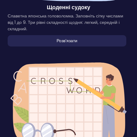
Щоденні судоку
Славетна японська головоломка. Заповніть сітку числами
від 1 до 9. Три рівні складності щодня: легкий, середній і
складний.
Розвʼязати