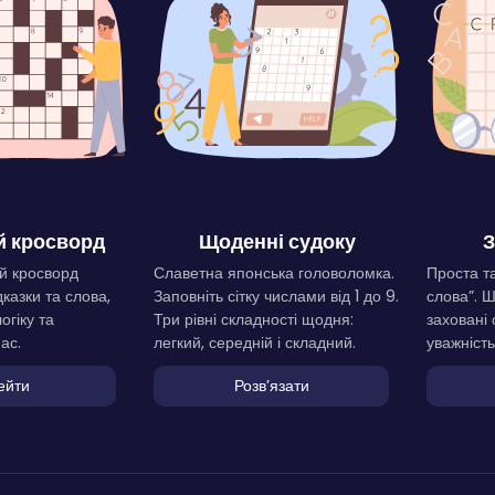
 кросворд
Щоденні судоку
З
й кросворд
Славетна японська головоломка.
Проста та
дказки та слова,
Заповніть сітку числами від 1 до 9.
слова”. 
огіку та
Три рівні складності щодня:
заховані 
ас.
легкий, середній і складний.
уважність
ейти
Розвʼязати