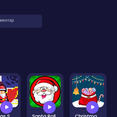
оментар
Santas Secret Gift
Santa Roll
Christmas Santa Sack