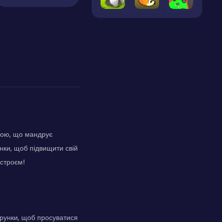
дою, що мандрує
нки, щоб підвищити свій
астроєм!
арунки, щоб просуватися