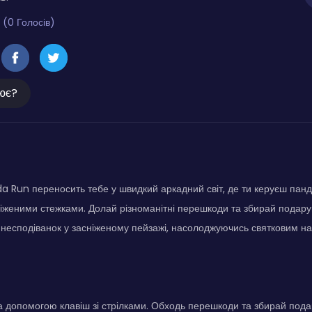
 (0 Голосів)
ює?
 Run переносить тебе у швидкий аркадний світ, де ти керуєш пан
іженими стежками. Долай різноманітні перешкоди та збирай подару
 несподіванок у засніженому пейзажі, насолоджуючись святковим н
 допомогою клавіш зі стрілками. Обходь перешкоди та збирай под