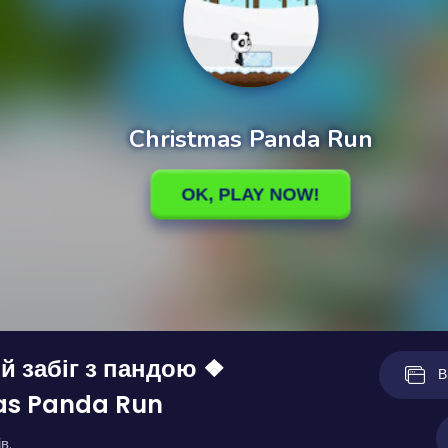
й забіг з пандою ❖
В
as Panda Run
в.