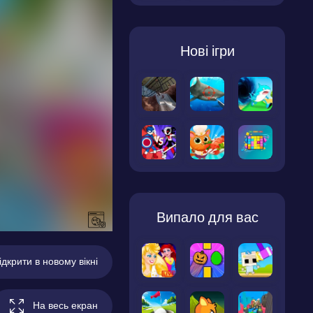
Нові ігри
Випало для вас
ідкрити в новому вікні
На весь екран