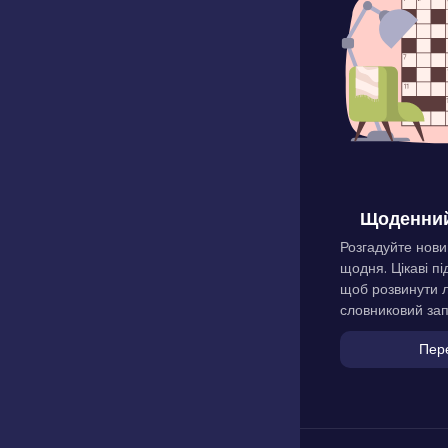
Щоденний
Розгадуйте нови
щодня. Цікаві пі
щоб розвинути л
словниковий зап
Пер