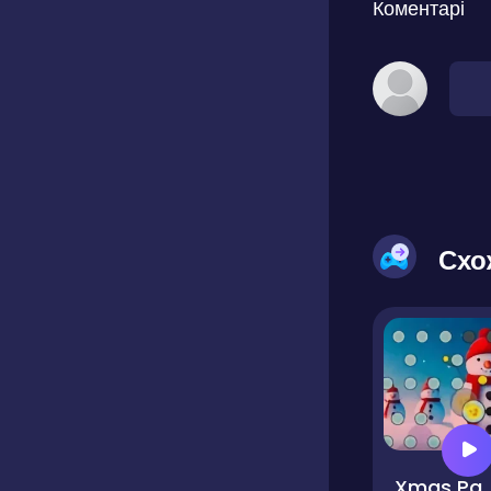
Коментарі
Схо
Xmas Pac