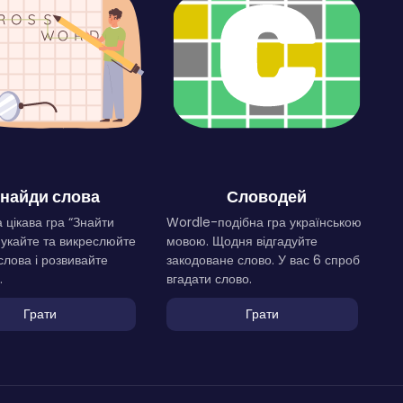
найди слова
Словодей
 цікава гра “Знайти
Wordle-подібна гра українською
Шукайте та викреслюйте
мовою. Щодня відгадуйте
слова і розвивайте
закодоване слово. У вас 6 спроб
.
вгадати слово.
Грати
Грати