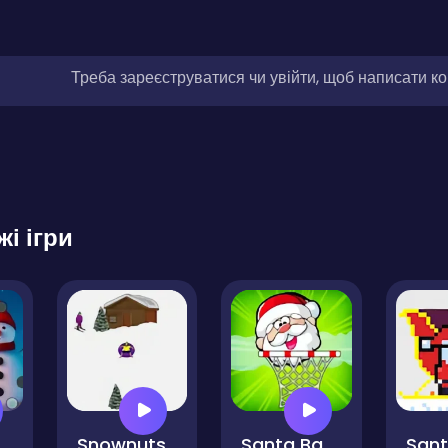
Треба зареєструватися чи увійти, щоб написати к
жі ігри
hinko
Snownuts
Santa Basket