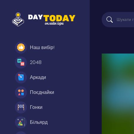
Наш вибір!
2048
Аркади
Поєднайки
Гонки
Більярд