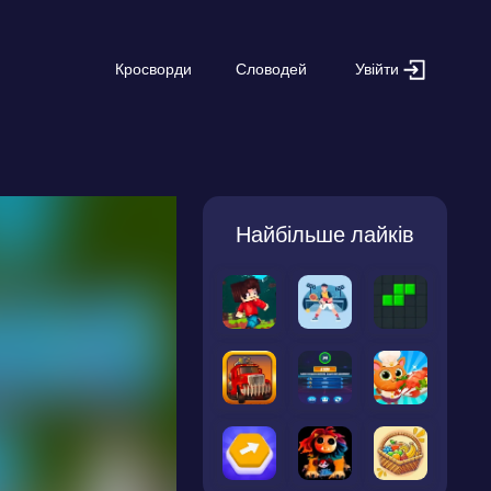
Увійти
Кросворди
Словодей
Найбільше лайків