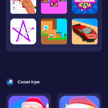
Схожі ігри