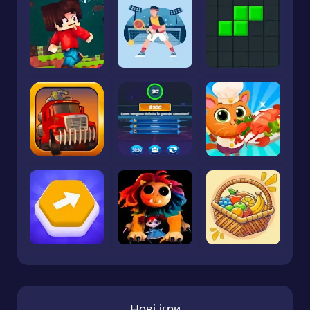
Нові ігри