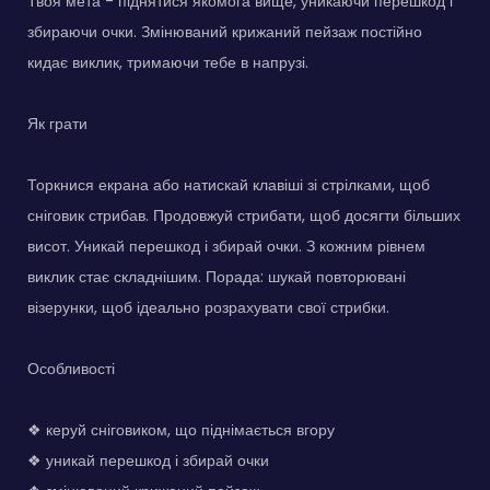
Твоя мета - піднятися якомога вище, уникаючи перешкод і
збираючи очки. Змінюваний крижаний пейзаж постійно
кидає виклик, тримаючи тебе в напрузі.
Як грати
Торкнися екрана або натискай клавіші зі стрілками, щоб
сніговик стрибав. Продовжуй стрибати, щоб досягти більших
висот. Уникай перешкод і збирай очки. З кожним рівнем
виклик стає складнішим. Порада: шукай повторювані
візерунки, щоб ідеально розрахувати свої стрибки.
Особливості
❖ керуй сніговиком, що піднімається вгору
❖ уникай перешкод і збирай очки