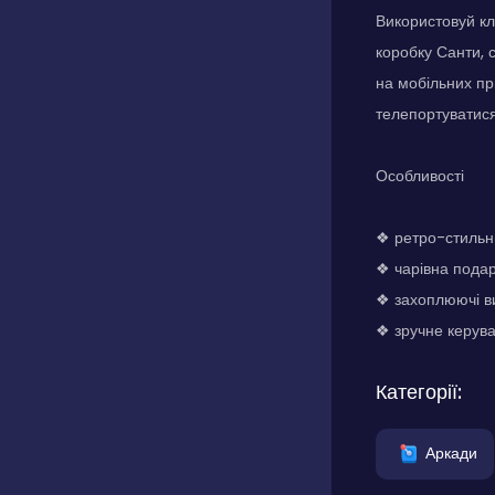
Використовуй кл
коробку Санти, 
на мобільних п
телепортуватис
Особливості
❖ ретро-стильни
❖ чарівна подар
❖ захоплюючі ви
❖ зручне керува
Категорії:
Аркади