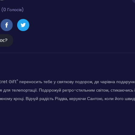
 (0 Голосів)
ює?
cret Gift" переносить тебе у святкову подорож, де чарівна подарун
я для телепортації. Подорожуй ретро-стильним світом, стикаючись
жному кроці. Відчуй радість Різдва, керуючи Сантою, коли його швид