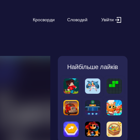
Увійти
Кросворди
Словодей
Найбільше лайків