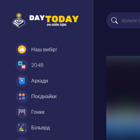
Наш вибір!
2048
Аркади
Поєднайки
Гонки
Більярд