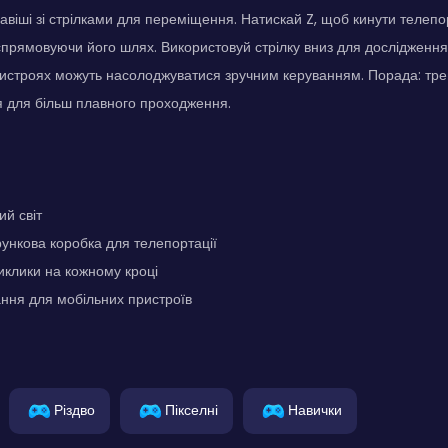
авіші зі стрілками для переміщення. Натискай Z, щоб кинути телеп
спрямовуючи його шлях. Використовуй стрілку вниз для дослідження 
ристроях можуть насолоджуватися зручним керуванням. Порада: тре
я для більш плавного проходження.
й світ
ункова коробка для телепортації
клики на кожному кроці
ння для мобільних пристроїв
Різдво
Пікселні
Навички