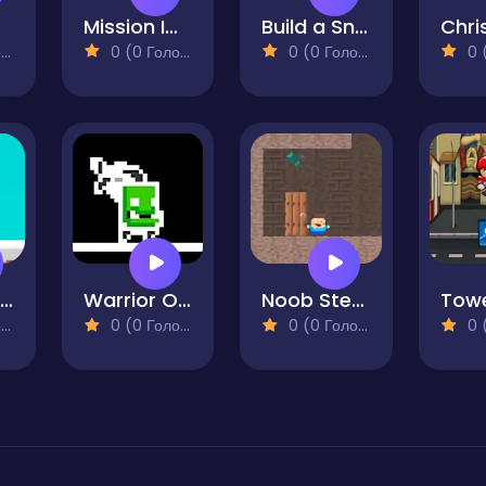
Mission Impossible-Save Christmas
Build a Snowman
)
0 (0 Голосів)
0 (0 Голосів)
0 (0
Noob Huggy Winter
Warrior Orc
Noob Steve Cave
Towe
)
0 (0 Голосів)
0 (0 Голосів)
0 (0