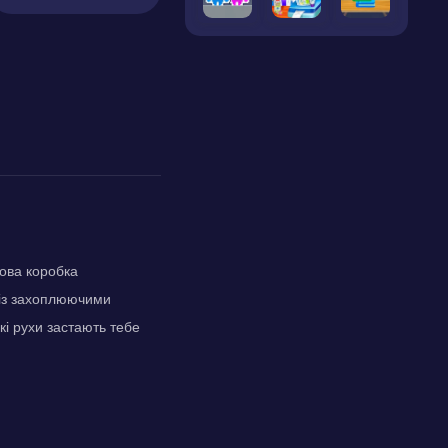
кова коробка
 із захоплюючими
кі рухи застають тебе