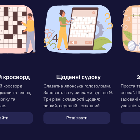
 кросворд
Щоденні судоку
З
й кросворд
Славетна японська головоломка.
Проста та
дказки та слова,
Заповніть сітку числами від 1 до 9.
слова”. 
огіку та
Три рівні складності щодня:
заховані 
ас.
легкий, середній і складний.
уважність
ейти
Розвʼязати