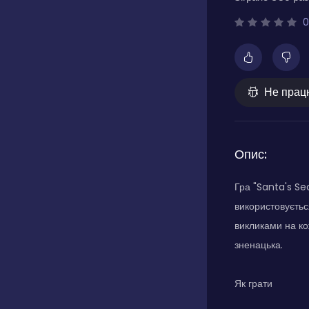
0
Не прац
Опис:
Гра "Santa's Se
використовуєтьс
викликами на ко
зненацька.
Як грати