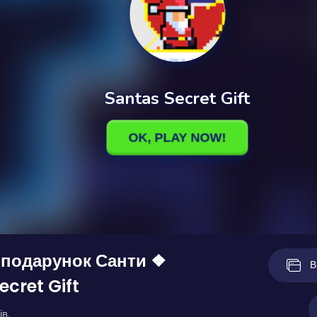
 подарунок Санти ❖
В
ecret Gift
ів.