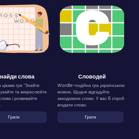
найди слова
Словодей
 цікава гра “Знайти
Wordle-подібна гра українською
Шукайте та викреслюйте
мовою. Щодня відгадуйте
слова і розвивайте
закодоване слово. У вас 6 спроб
.
вгадати слово.
Грати
Грати