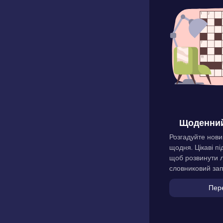
Щоденний
Розгадуйте нови
щодня. Цікаві пі
щоб розвинути л
словниковий зап
Пер