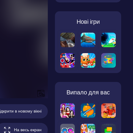
Нові ігри
Випало для вас
ідкрити в новому вікні
На весь екран