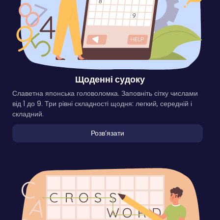
Щоденні судоку
Славетна японська головоломка. Заповніть сітку числами
від 1 до 9. Три рівні складності щодня: легкий, середній і
складний.
Розвʼязати