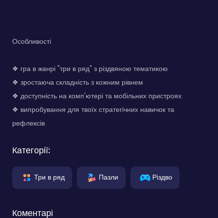
Особливості
❖ гра в жанрі "три в ряд" з різдвяною тематикою
❖ зростаюча складність з кожним рівнем
❖ доступність на комп'ютері та мобільних пристроях
❖ випробування для твоїх стратегічних навичок та
рефлексів
Категорії:
Три в ряд
Пазли
Різдво
Коментарі