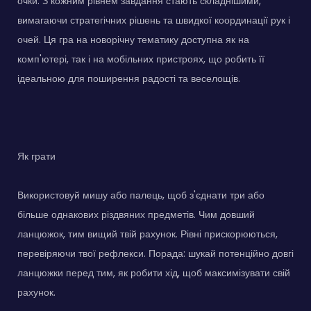
очки. З кожним рівнем завдання стають складнішими,
вимагаючи стратегічних рішень та швидкої координації рук і
очей. Ця гра на новорічну тематику доступна як на
комп'ютері, так і на мобільних пристроях, що робить її
ідеальною для поширення радості та веселощів.
Як грати
Використовуй мишу або палець, щоб з'єднати три або
більше однакових різдвяних предметів. Чим довший
ланцюжок, тим вищий твій рахунок. Рівні прискорюються,
перевіряючи твої рефлекси. Порада: шукай потенційно довгі
ланцюжки перед тим, як робити хід, щоб максимізувати свій
рахунок.