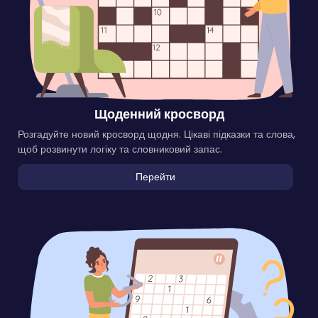
Щоденний кросворд
Розгадуйте новий кросворд щодня. Цікаві підказки та слова,
щоб розвинути логіку та словниковий запас.
Перейти