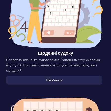
Щоденні судоку
Славетна японська головоломка. Заповніть сітку числами
від 1 до 9. Три рівні складності щодня: легкий, середній і
складний.
Розвʼязати