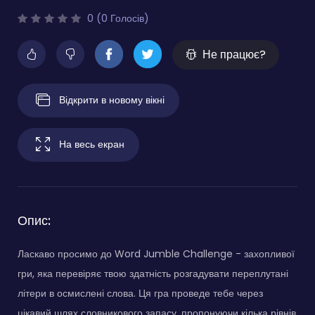
0 (0 Голосів)
Не працює?
Відкрити в новому вікні
На весь екран
Опис:
Ласкаво просимо до Word Jumble Challenge - захопливої
гри, яка перевіряє твою здатність розгадувати переплутані
літери в осмислені слова. Ця гра проведе тебе через
цікавий шлях словникового запасу, пропонуючи кілька рівнів