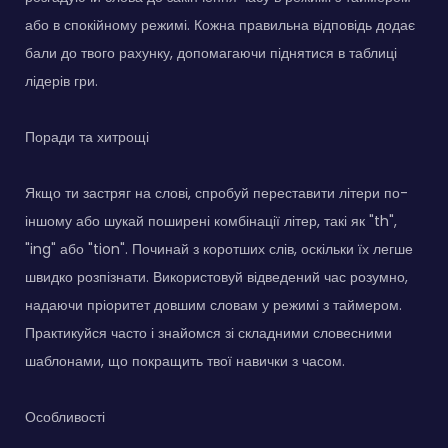
або в спокійному режимі. Кожна правильна відповідь додає
бали до твого рахунку, допомагаючи піднятися в таблиці
лідерів гри.
Поради та хитрощі
Якщо ти застряг на слові, спробуй переставити літери по-
іншому або шукай поширені комбінації літер, такі як "th",
"ing" або "tion". Починай з коротших слів, оскільки їх легше
швидко розпізнати. Використовуй відведений час розумно,
надаючи пріоритет довшим словам у режимі з таймером.
Практикуйся часто і знайомся зі складними словесними
шаблонами, що покращить твої навички з часом.
Особливості