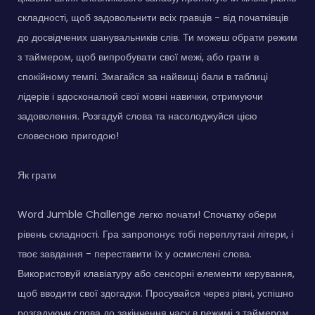
складності, щоб задовольнити всіх гравців - від початківців
до досвідчених шанувальників слів. Ти можеш обрати режим
з таймером, щоб випробувати свої межі, або грати в
спокійному темпі. Змагайся за найвищі бали в таблиці
лідерів і вдосконалюй свої мовні навички, отримуючи
задоволення. Розгадуй слова та насолоджуйся цією
словесною пригодою!
Як грати
Word Jumble Challenge легко почати! Спочатку обери
рівень складності. Гра запропонує тобі переплутані літери, і
твоє завдання - переставити їх у осмислені слова.
Використовуй клавіатуру або сенсорні елементи керування,
щоб вводити свої здогадки. Просувайся через рівні, успішно
розгадуючи слова до закінчення часу в режимі з таймером