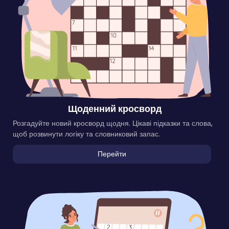
Щоденний кросворд
Розгадуйте новий кросворд щодня. Цікаві підказки та слова,
щоб розвинути логіку та словниковий запас.
Перейти