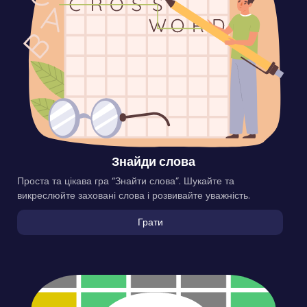
Знайди слова
Проста та цікава гра “Знайти слова”. Шукайте та
викреслюйте заховані слова і розвивайте уважність.
Грати