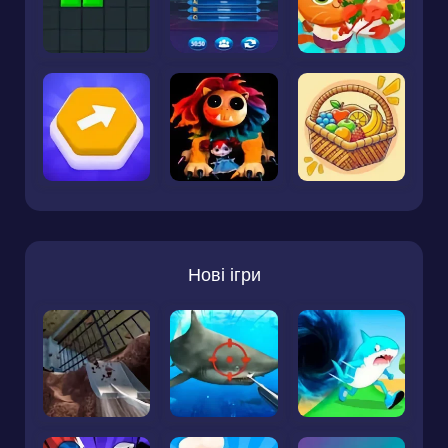
Нові ігри