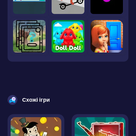
Схожі ігри