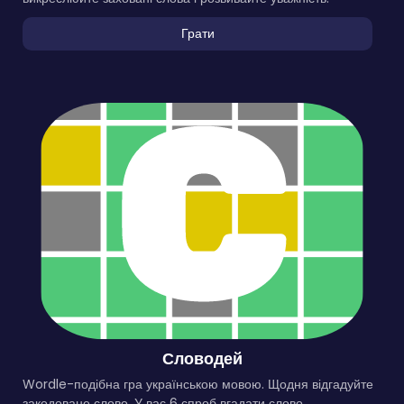
Грати
Словодей
Wordle-подібна гра українською мовою. Щодня відгадуйте
закодоване слово. У вас 6 спроб вгадати слово.