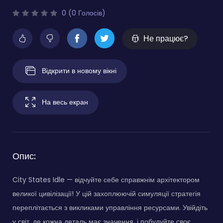
0 (0 Голосів)
Не працює?
Відкрити в новому вікні
На весь екран
Опис:
City States Idle — відчуйте себе справжнім архітектором
великої цивілізації! У цій захоплюючій симуляції стратегія
переплітається з викликами управління ресурсами. Увійдіть
у світ, де кожна деталь має значення, і побудуйте своє