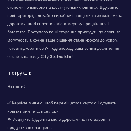
економічне імперію на шестиугольних клітинах. Відкрийте
нові території, плекайте виробничі ланцюги та зв'яжіть міста
дорогами, щоб сплести з міста мережу процвітання і
багатства. Поступово ваші старання приведуть до слави та
могутності, а кожне ваше рішення стане кроком до успіху.
Готові підкорити світ? Тоді вперед, ваші великі досягнення
чекають на вас у City States Idle!
Інструкції:
Як грати?
✅ Керуйте мишею, щоб переміщатися картою і купувати
нові клітини та цілі сектори.
❖ З'єднуйте будівлі та міста дорогами для створення
продуктивних ланцюгів.