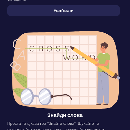
Розвʼязати
Знайди слова
Проста та цікава гра “Знайти слова”. Шукайте та
викреслюйте заховані слова і розвивайте уважність.