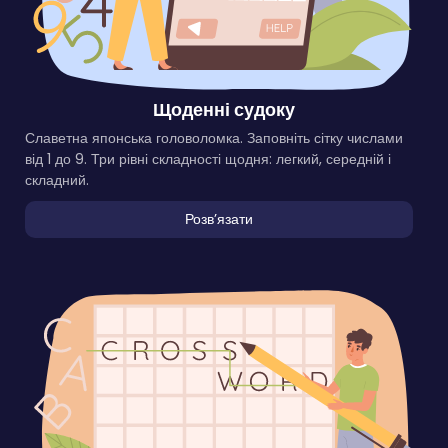
Щоденні судоку
Славетна японська головоломка. Заповніть сітку числами
від 1 до 9. Три рівні складності щодня: легкий, середній і
складний.
Розвʼязати