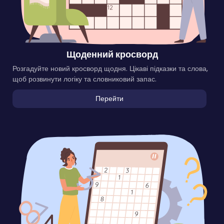
Щоденний кросворд
Розгадуйте новий кросворд щодня. Цікаві підказки та слова,
щоб розвинути логіку та словниковий запас.
Перейти