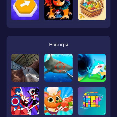
Нові ігри