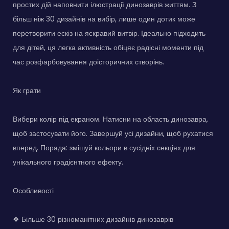
простих дій наповнити ілюстрації динозаврів життям. З
більш ніж 30 дизайнів на вибір, лише один дотик може
перетворити ескіз на яскравий витвір. Ідеально підходить
для дітей, ця легка активність обіцяє радісні моменти під
час розфарбовування доісторичних створінь.
Як грати
Вибери колір під екраном. Натисни на область динозавра,
щоб застосувати його. Завершуй усі дизайни, щоб рухатися
вперед. Порада: змішуй кольори в сусідніх секціях для
унікального градієнтного ефекту.
Особливості
❖ Більше 30 різноманітних дизайнів динозаврів