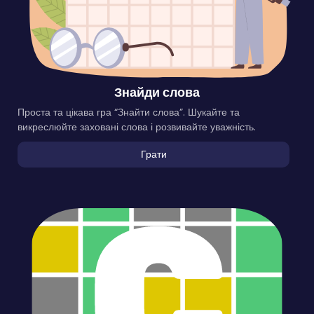
Знайди слова
Проста та цікава гра “Знайти слова”. Шукайте та
викреслюйте заховані слова і розвивайте уважність.
Грати