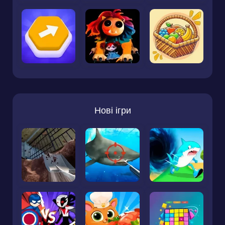
Нові ігри