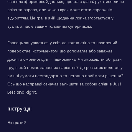
світі платформерів. Здається, проста задача: рухатися лише
вліво та вправо, але кожен крок може стати справжнім
відкриттям. Це гра, в якій щоденна логіка згортається у
вузли, а час є вашим головним суперником.
Гравець занурюється у світ, де кожна стіна та нахилений
поверх стає інструментом, що допомагає або заважає
досягти омріяної цілі — підйомника. Чи зможеш ти обіграти
гру, в якій немає запасних варіантів? Де розвиток полягає у
вмінні думати нестандартно та негаяно приймати рішення?
Ось що насправді означає залишити за собою сліди в Just
Left and Right.
Інструкції:
Як грати?