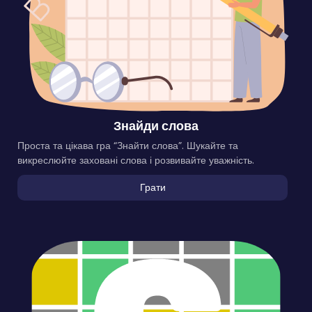
Знайди слова
Проста та цікава гра “Знайти слова”. Шукайте та
викреслюйте заховані слова і розвивайте уважність.
Грати