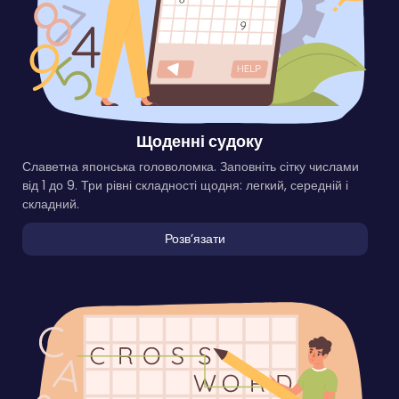
Щоденні судоку
Славетна японська головоломка. Заповніть сітку числами
від 1 до 9. Три рівні складності щодня: легкий, середній і
складний.
Розвʼязати