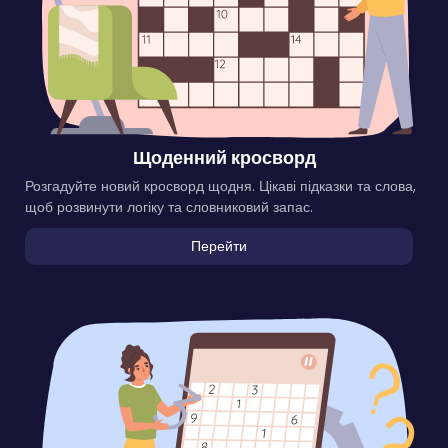
Щоденний кросворд
Розгадуйте новий кросворд щодня. Цікаві підказки та слова,
щоб розвинути логіку та словниковий запас.
Перейти