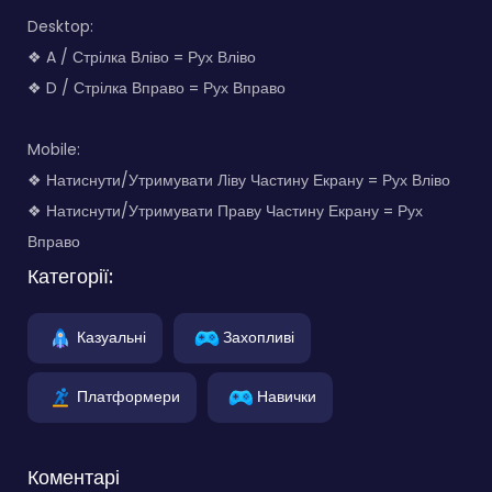
Desktop:
❖ A / Стрілка Вліво = Рух Вліво
❖ D / Стрілка Вправо = Рух Вправо
Mobile:
❖ Натиснути/Утримувати Ліву Частину Екрану = Рух Вліво
❖ Натиснути/Утримувати Праву Частину Екрану = Рух
Вправо
Категорії:
Казуальні
Захопливі
Платформери
Навички
Коментарі