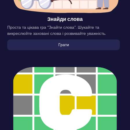
Знайди слова
Проста та цікава гра “Знайти слова”. Шукайте та
викреслюйте заховані слова і розвивайте уважність.
Грати