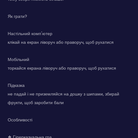
Як грати?
Настільний комп'ютер
клікай на екран ліворуч або праворуч, щоб рухатися
Мобільний
торкайся екрана ліворуч або праворуч, щоб рухатися
Підказка
не падай і не приземляйся на дошку з шипами, збирай
фрукти, щоб заробити бали
Особливості
❖ Гіперказуальна гра