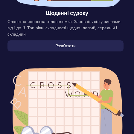
Щоденні судоку
Славетна японська головоломка. Заповніть сітку числами
від 1 до 9. Три рівні складності щодня: легкий, середній і
складний.
Розвʼязати