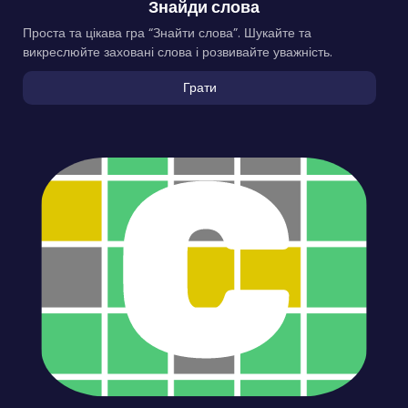
Знайди слова
Проста та цікава гра “Знайти слова”. Шукайте та
викреслюйте заховані слова і розвивайте уважність.
Грати