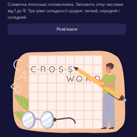
Славетна японська головоломка. Заповніть сітку числами
від 1 до 9. Три рівні складності щодня: легкий, середній і
складний.
Розвʼязати