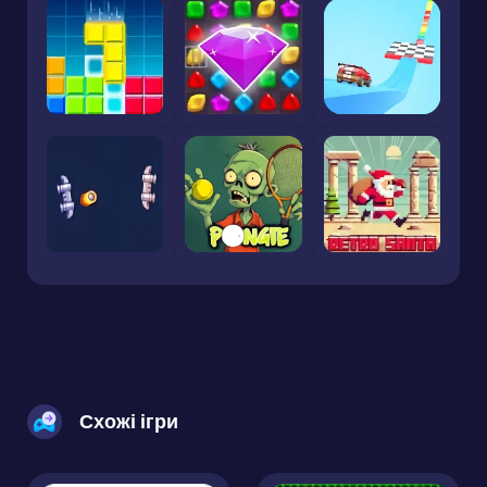
Схожі ігри