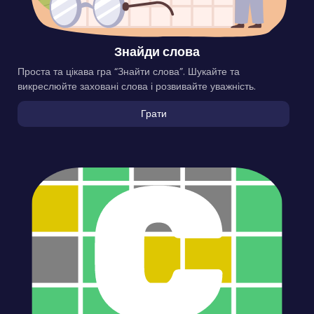
Знайди слова
Проста та цікава гра “Знайти слова”. Шукайте та
викреслюйте заховані слова і розвивайте уважність.
Грати