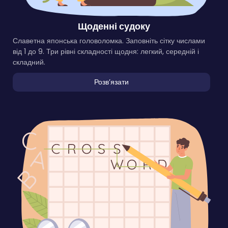
Щоденні судоку
Славетна японська головоломка. Заповніть сітку числами
від 1 до 9. Три рівні складності щодня: легкий, середній і
складний.
Розвʼязати