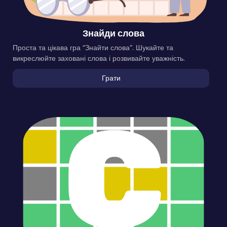
Знайди слова
Проста та цікава гра “Знайти слова”. Шукайте та
викреслюйте заховані слова і розвивайте уважність.
Грати