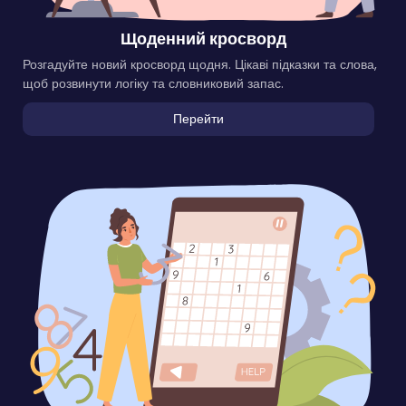
Щоденний кросворд
Розгадуйте новий кросворд щодня. Цікаві підказки та слова,
щоб розвинути логіку та словниковий запас.
Перейти