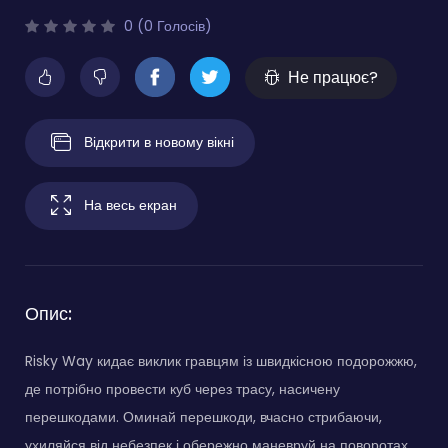
0 (0 Голосів)
Не працює?
Відкрити в новому вікні
На весь екран
Опис:
Risky Way кидає виклик гравцям із швидкісною подорожжю,
де потрібно провести куб через трасу, насичену
перешкодами. Оминай перешкоди, вчасно стрибаючи,
ухиляйся від небезпек і обережно маневруй на поворотах.