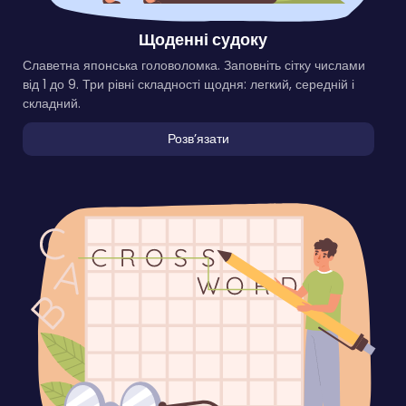
Щоденні судоку
Славетна японська головоломка. Заповніть сітку числами
від 1 до 9. Три рівні складності щодня: легкий, середній і
складний.
Розвʼязати