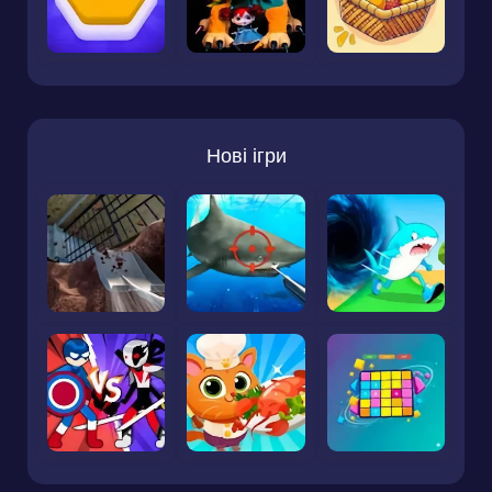
Нові ігри