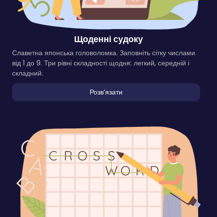
Щоденні судоку
Славетна японська головоломка. Заповніть сітку числами
від 1 до 9. Три рівні складності щодня: легкий, середній і
складний.
Розвʼязати