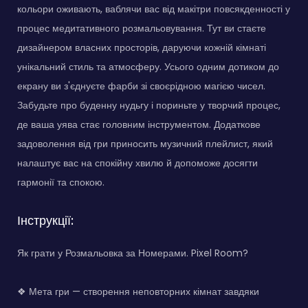
кольори оживають, ваблячи вас від макітри повсякденності у
процес медитативного розмальовування. Тут ви стаєте
дизайнером власних просторів, даруючи кожній кімнаті
унікальний стиль та атмосферу. Усього одним дотиком до
екрану ви з'єднуєте фарби зі своєрідною магією чисел.
Забудьте про буденну нудьгу і пориньте у творчий процес,
де ваша уява стає головним інструментом. Додаткове
задоволення від гри приносить музичний плейлист, який
налаштує вас на спокійну хвилю й допоможе досягти
гармонії та спокою.
Інструкції:
Як грати у Розмальовка за Номерами. Pixel Room?
❖ Мета гри — створення неповторних кімнат завдяки