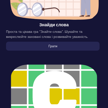
Знайди слова
Проста та цікава гра “Знайти слова”. Шукайте та
викреслюйте заховані слова і розвивайте уважність.
Грати