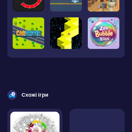
Схожі ігри