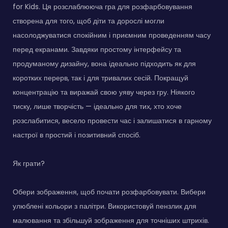
for Kids. Ця розслаблююча гра для розфарбовування
створена для того, щоб діти та дорослі могли
насолоджуватися спокійним і приємним проведенням часу
перед екранами. Завдяки простому інтерфейсу та
продуманому дизайну, вона ідеально підходить як для
коротких перерв, так і для тривалих сесій. Покращуй
концентрацію та виражай свою уяву через гру. Ніякого
тиску, лише творчість — ідеально для тих, хто хоче
розслабитися, весело провести час і залишатися в гарному
настрої в простий і позитивний спосіб.
Як грати?
Обери зображення, щоб почати розфарбовувати. Вибери
улюблені кольори з палітри. Використовуй пензлик для
малювання та збільшуй зображення для точніших штрихів.