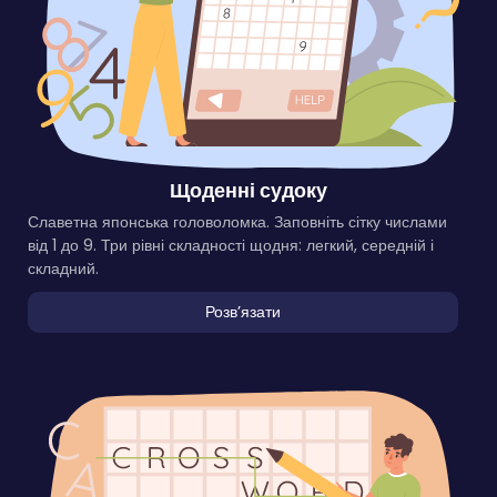
Щоденні судоку
Славетна японська головоломка. Заповніть сітку числами
від 1 до 9. Три рівні складності щодня: легкий, середній і
складний.
Розвʼязати