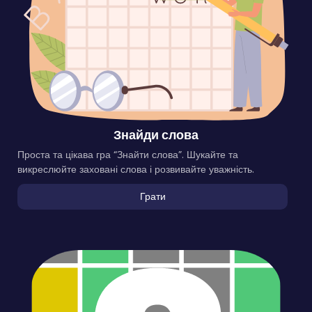
Знайди слова
Проста та цікава гра “Знайти слова”. Шукайте та
викреслюйте заховані слова і розвивайте уважність.
Грати