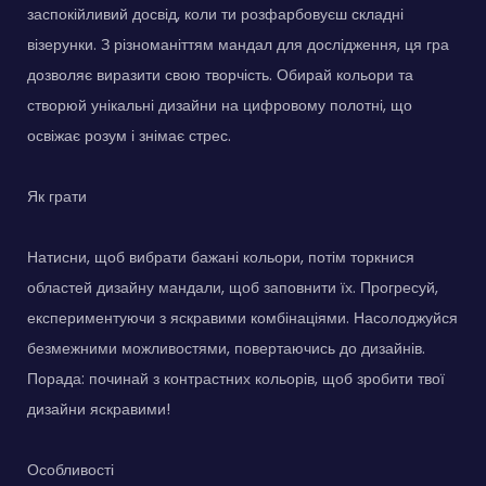
заспокійливий досвід, коли ти розфарбовуєш складні
візерунки. З різноманіттям мандал для дослідження, ця гра
дозволяє виразити свою творчість. Обирай кольори та
створюй унікальні дизайни на цифровому полотні, що
освіжає розум і знімає стрес.
Як грати
Натисни, щоб вибрати бажані кольори, потім торкнися
областей дизайну мандали, щоб заповнити їх. Прогресуй,
експериментуючи з яскравими комбінаціями. Насолоджуйся
безмежними можливостями, повертаючись до дизайнів.
Порада: починай з контрастних кольорів, щоб зробити твої
дизайни яскравими!
Особливості