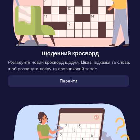
Щоденний кросворд
Розгадуйте новий кросворд щодня. Цікаві підказки та слова,
щоб розвинути логіку та словниковий запас.
Перейти