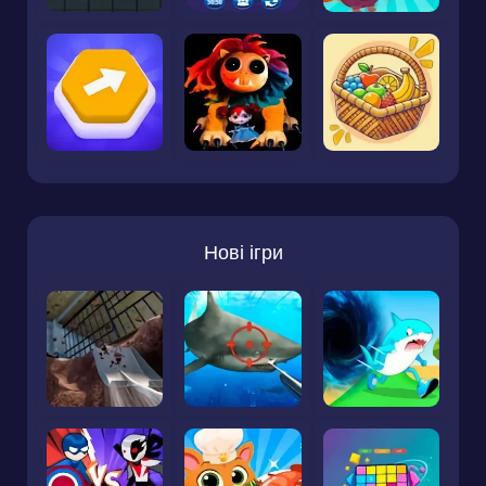
Нові ігри