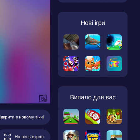
Нові ігри
Випало для вас
ідкрити в новому вікні
На весь екран