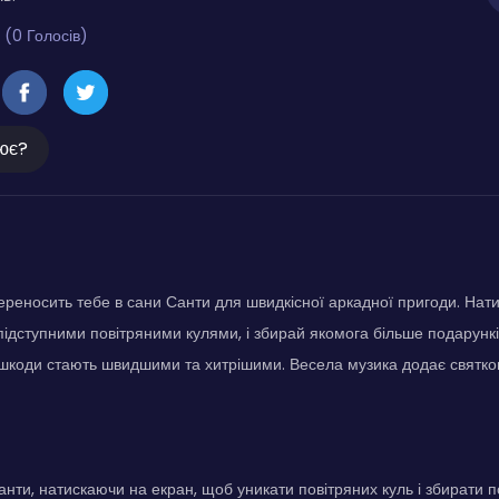
 (0 Голосів)
ює?
реносить тебе в сани Санти для швидкісної аркадної пригоди. Нат
підступними повітряними кулями, і збирай якомога більше подарункі
шкоди стають швидшими та хитрішими. Весела музика додає святков
нти, натискаючи на екран, щоб уникати повітряних куль і збирати 