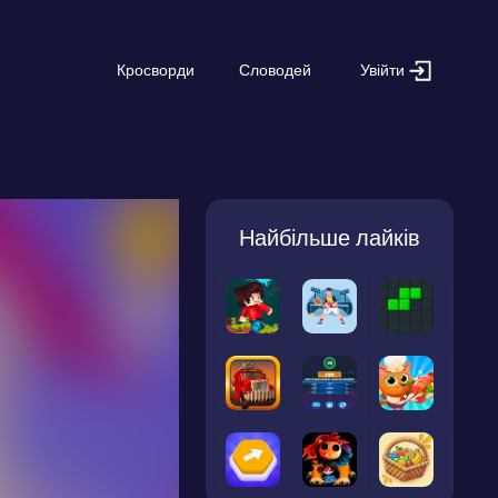
Увійти
Кросворди
Словодей
Найбільше лайків