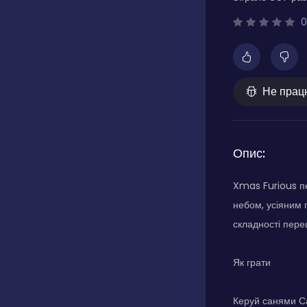
0
Не прац
Опис:
Xmas Furious пе
небом, усіяним 
складності пере
Як грати
Керуй санями Са