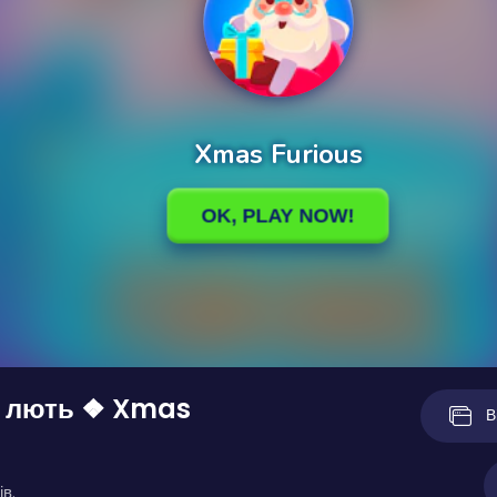
а лють ❖ Xmas
В
ів.