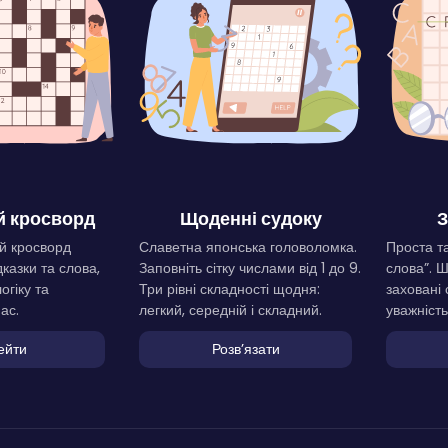
 кросворд
Щоденні судоку
З
й кросворд
Славетна японська головоломка.
Проста та
дказки та слова,
Заповніть сітку числами від 1 до 9.
слова”. 
огіку та
Три рівні складності щодня:
заховані 
ас.
легкий, середній і складний.
уважність
ейти
Розвʼязати