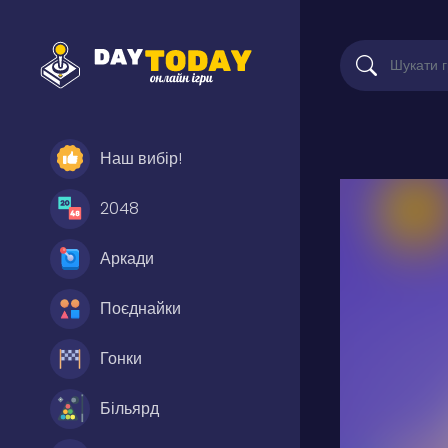
Наш вибір!
2048
Аркади
Поєднайки
Гонки
Більярд