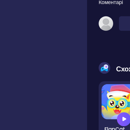
Коментарі
Схо
FlapCat Christmas