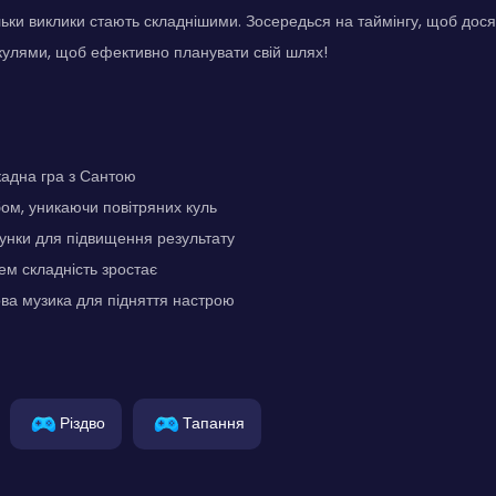
ільки виклики стають складнішими. Зосередься на таймінгу, щоб дося
кулями, щоб ефективно планувати свій шлях!
кадна гра з Сантою
ом, уникаючи повітряних куль
унки для підвищення результату
ем складність зростає
ва музика для підняття настрою
Різдво
Тапання