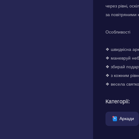
через рівні, оск
за повітряними 
Особливості
❖ швидкісна ар
❖ маневруй неб
❖ збирай подар
❖ з кожним рівн
❖ весела святко
Категорії:
Аркади