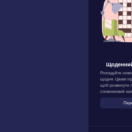
Щоденний
Розгадуйте нови
щодня. Цікаві пі
щоб розвинути л
словниковий зап
Пер