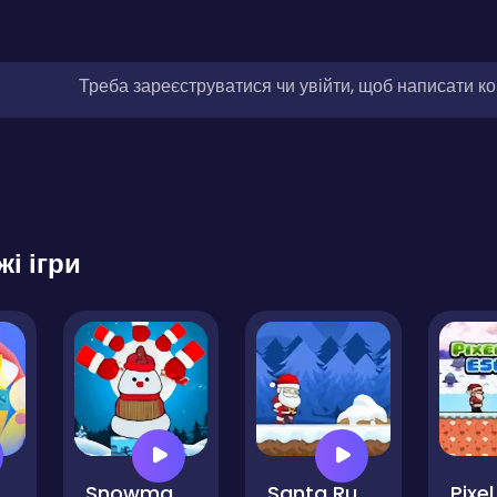
Треба зареєструватися чи увійти, щоб написати к
жі ігри
Snowman Jump
Santa Run & Jump