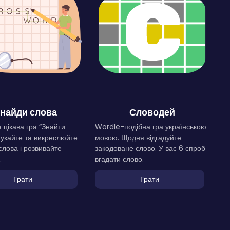
найди слова
Словодей
 цікава гра “Знайти
Wordle-подібна гра українською
Шукайте та викреслюйте
мовою. Щодня відгадуйте
слова і розвивайте
закодоване слово. У вас 6 спроб
.
вгадати слово.
Грати
Грати