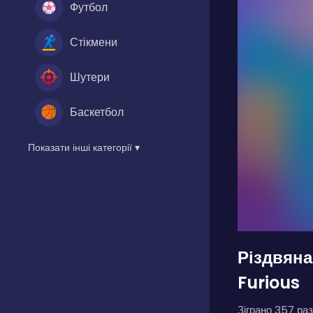
Футбол
Стікмени
Шутери
Баскетбол
Показати інші категорії ▾
Різдвян
Furious
Зіграно 357 раз