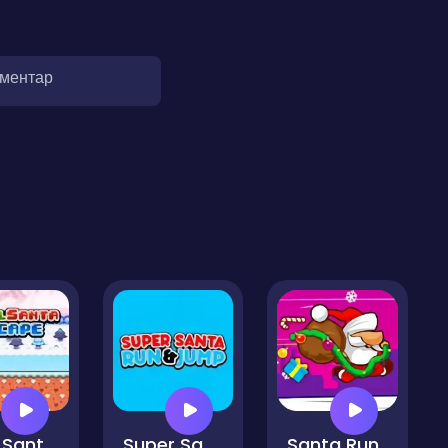
оментар
Pixel Santa Escape
Super Santa Run & Jump
Santa Run