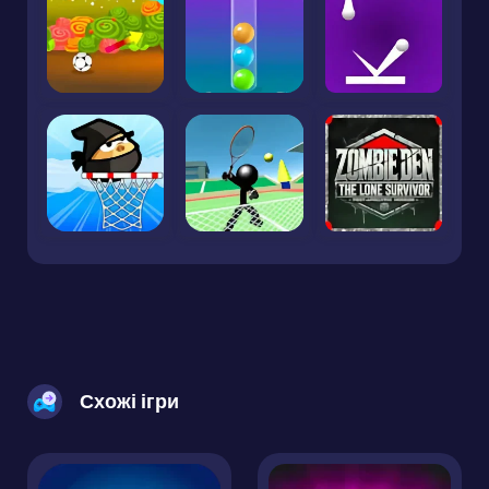
Схожі ігри