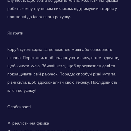
влучності, щоб збити всі десять кеглів. Реалістична фізика
робить кожну гру новим викликом, підтримуючи інтерес у
прагненні до ідеального рахунку.
Як грати
Керуй кутом кидка за допомогою миші або сенсорного
екрана. Перетягни, щоб налаштувати силу, потім відпусти,
щоб кинути кулю. Збивай кеглі, щоб просуватися далі та
покращувати свій рахунок. Порада: спробуй різні кути та
рівні сили, щоб вдосконалити свою техніку. Послідовність -
ключ до успіху!
Особливості
❖ реалістична фізика