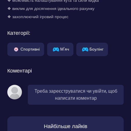
❖ можливість налаштування кута та сили кидка
❖ виклик для досягнення ідеального рахунку
❖ захоплюючий ігровий процес
Категорії:
Спортивні
М'яч
Боулінг
Коментарі
Треба зареєструватися чи увійти, щоб
написати коментар
Найбільше лайків