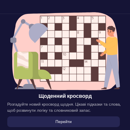
Щоденний кросворд
Розгадуйте новий кросворд щодня. Цікаві підказки та слова,
щоб розвинути логіку та словниковий запас.
Перейти