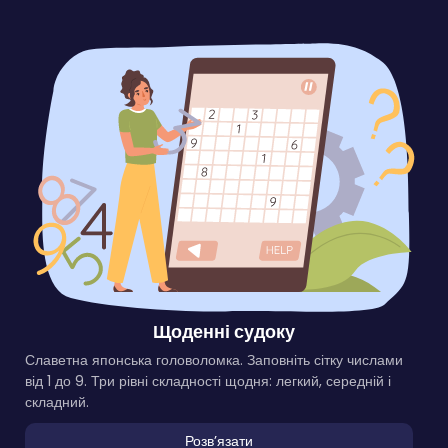
Щоденні судоку
Славетна японська головоломка. Заповніть сітку числами
від 1 до 9. Три рівні складності щодня: легкий, середній і
складний.
Розвʼязати