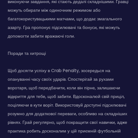
виконуючи завдання, які стають дедалі складнішими. Гравці
можуть обирати між одиночним режимом або
багатокористувацькими матчами, що додає змагального
азарту. Гра пропонує підсилювачі та бонуси, які можуть
допомогти забити вражаючі голи.
Поради та хитрощі
Щоб досягти успіху в Crab Penalty, зосередься на
опануванні часу своїх ударів. Спостерігай за рухами
воротаря, щоб передбачити, коли він пірне, залишаючи
відкриття для тебе, щоб забити. Вдосконалюй свій приціл,
поціляючи в кути воріт. Використовуй доступні підсилювачі
розумно для додаткової переваги, особливо на складніших
рівнях. Грай регулярно, щоб покращити свої навички, адже
практика робить досконалим у цій приємній футбольній