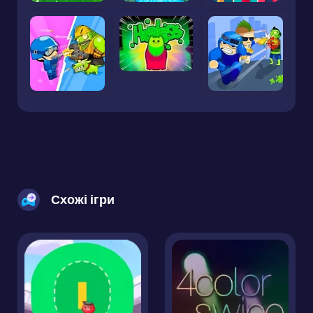
Схожі ігри