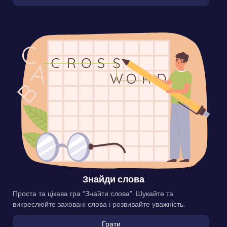
Знайди слова
Проста та цікава гра “Знайти слова”. Шукайте та
викреслюйте заховані слова і розвивайте уважність.
Грати