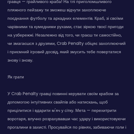
гравця — грайливого краба! На тлі приголомшливого
пляжного пейзажу ти зможеш відчути захоплююче
поєднання футболу та аркадних елементів. Краб, зі своїми
чарівними та кумедними рухами, стає зіркою твоєї пригоди
на узбережжі. Незалежно від того, чи граєш ти самостійно,
чи змагаєшся з друзями, Crab Penalty обіцяє захоплюючий
і приємний ігровий досвід, який змусить тебе повертатися
знову і знову.
Як грати
У Crab Penalty гравці повинні керувати своїм крабом за
допомогою інтуїтивних свайпів або натискань, щоб
прицілитися і вдарити м'яч у сітку. Мета — перехитрити
воротаря, влучно розрахувавши час удару і використовуючи
прогалини в захисті. Просувайся по рівнях, забиваючи голи і