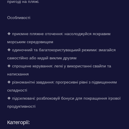
пригоді на пляжі.
Особливості
❖ приємне пляжне оточення: насолоджуйся яскравим
морським середовищем
❖ одиночний та багатокористувацький режими: змагайся
самостійно або кидай виклик друзям
❖ спрощене керування: легкі у використанні свайпи та
натискання
❖ різноманітні завдання: прогресивні рівні з підвищенням
складності
❖ підсилювачі: розблоковуй бонуси для покращення ігрової
продуктивності
Категорії: