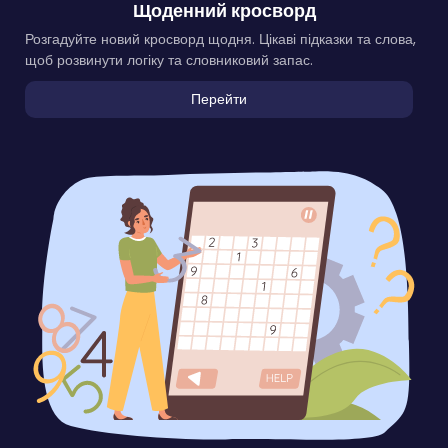
Щоденний кросворд
Розгадуйте новий кросворд щодня. Цікаві підказки та слова,
щоб розвинути логіку та словниковий запас.
Перейти