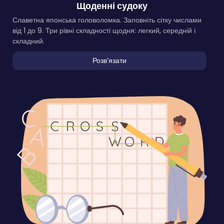
Щоденні судоку
Славетна японська головоломка. Заповніть сітку числами
від 1 до 9. Три рівні складності щодня: легкий, середній і
складний.
Розвʼязати