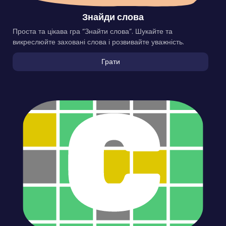
Знайди слова
Проста та цікава гра “Знайти слова”. Шукайте та
викреслюйте заховані слова і розвивайте уважність.
Грати