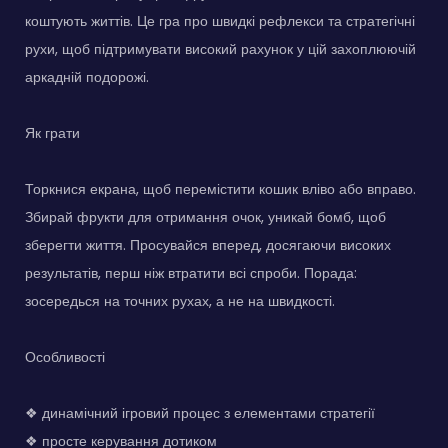
коштують життів. Це гра про швидкі рефлекси та стратегічні
рухи, щоб підтримувати високий рахунок у цій захоплюючій
аркадній подорожі.
Як грати
Торкнися екрана, щоб перемістити кошик вліво або вправо.
Збирай фрукти для отримання очок, уникай бомб, щоб
зберегти життя. Просувайся вперед, досягаючи високих
результатів, перш ніж втратити всі спроби. Порада:
зосередься на точних рухах, а не на швидкості.
Особливості
❖ динамічний ігровий процес з елементами стратегії
❖ просте керування дотиком