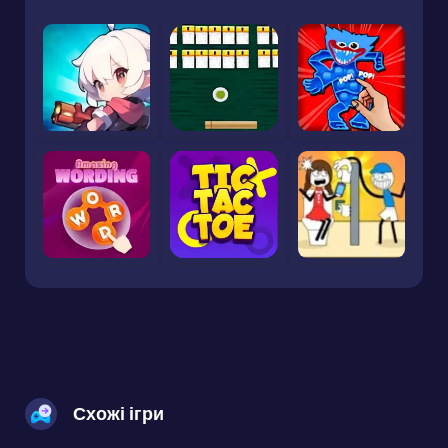
Схожі ігри