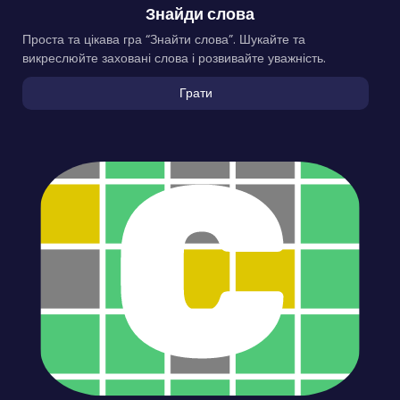
Знайди слова
Проста та цікава гра “Знайти слова”. Шукайте та
викреслюйте заховані слова і розвивайте уважність.
Грати