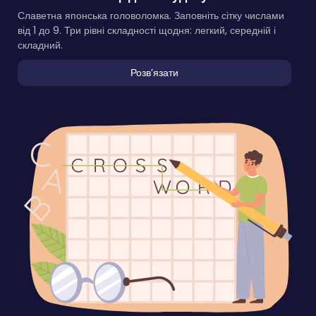
Славетна японська головоломка. Заповніть сітку числами
від 1 до 9. Три рівні складності щодня: легкий, середній і
складний.
Розвʼязати