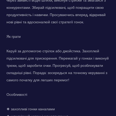
через звивисті водні шляхи, виконуй стрибки та змагайся з
конкурентами. Збирай підсилювачі, щоб покращити свою
продуктивність і навички. Просуваючись вперед, відкривай
нові рівні та вдосконалюй свої стратегії гонок.
Як грати
Керуй за допомогою стрілок або джойстика. Захоплюй
підсилювачі для прискорення. Перемагай у гонках і виконуй
трюки, щоб заробити очки. Прогресуй, щоб розблокувати
складніші рівні. Порада: зосередься на точному керуванні з
самого початку для легших перемог!
Особливості
❖ захопливі гонки каналами