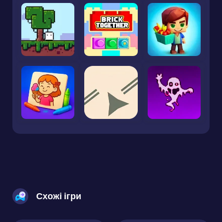
Схожі ігри