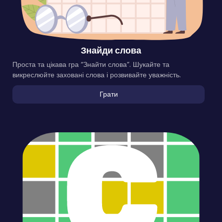
Знайди слова
Проста та цікава гра “Знайти слова”. Шукайте та
викреслюйте заховані слова і розвивайте уважність.
Грати