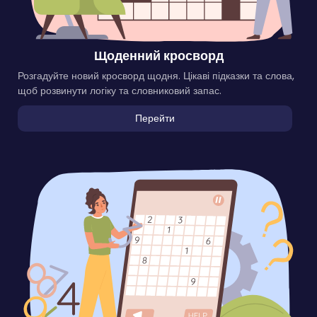
Щоденний кросворд
Розгадуйте новий кросворд щодня. Цікаві підказки та слова,
щоб розвинути логіку та словниковий запас.
Перейти