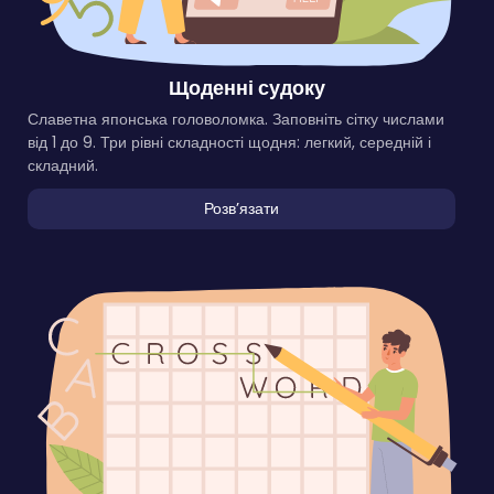
Щоденні судоку
Славетна японська головоломка. Заповніть сітку числами
від 1 до 9. Три рівні складності щодня: легкий, середній і
складний.
Розвʼязати