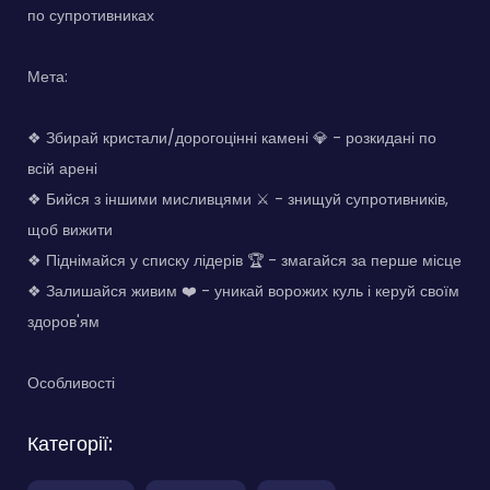
по супротивниках
Мета:
❖ Збирай кристали/дорогоцінні камені 💎 - розкидані по
всій арені
❖ Бийся з іншими мисливцями ⚔️ - знищуй супротивників,
щоб вижити
❖ Піднімайся у списку лідерів 🏆 - змагайся за перше місце
❖ Залишайся живим ❤️ - уникай ворожих куль і керуй своїм
здоров'ям
Особливості
Категорії: