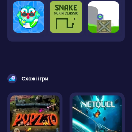
Схожі ігри