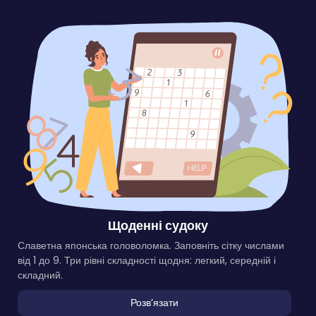
Щоденні судоку
Славетна японська головоломка. Заповніть сітку числами
від 1 до 9. Три рівні складності щодня: легкий, середній і
складний.
Розвʼязати