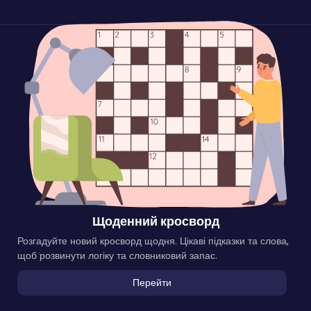
Щоденний кросворд
Розгадуйте новий кросворд щодня. Цікаві підказки та слова,
щоб розвинути логіку та словниковий запас.
Перейти