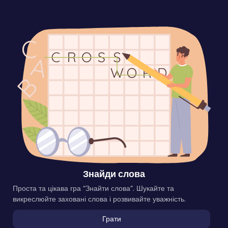
Знайди слова
Проста та цікава гра “Знайти слова”. Шукайте та
викреслюйте заховані слова і розвивайте уважність.
Грати