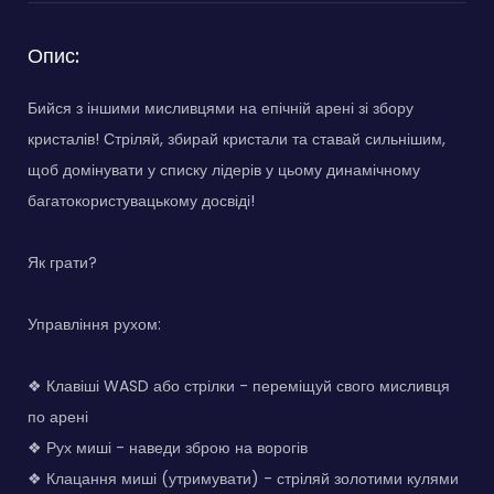
Опис:
Бийся з іншими мисливцями на епічній арені зі збору
кристалів! Стріляй, збирай кристали та ставай сильнішим,
щоб домінувати у списку лідерів у цьому динамічному
багатокористувацькому досвіді!
Як грати?
Управління рухом:
❖ Клавіші WASD або стрілки - переміщуй свого мисливця
по арені
❖ Рух миші - наведи зброю на ворогів
❖ Клацання миші (утримувати) - стріляй золотими кулями