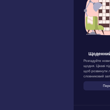
Щоденний
Розгадуйте нови
щодня. Цікаві пі
щоб розвинути л
словниковий зап
Пер