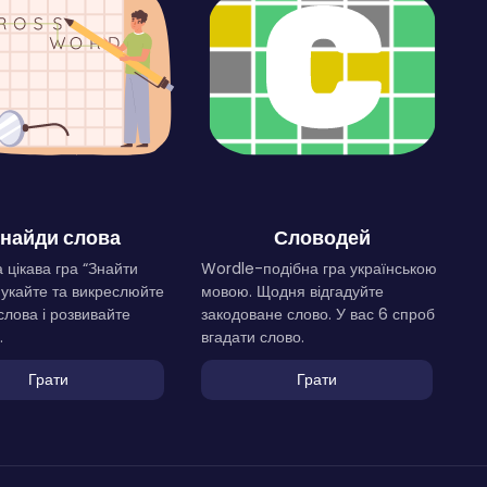
найди слова
Словодей
 цікава гра “Знайти
Wordle-подібна гра українською
Шукайте та викреслюйте
мовою. Щодня відгадуйте
слова і розвивайте
закодоване слово. У вас 6 спроб
.
вгадати слово.
Грати
Грати