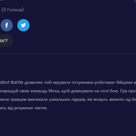
 (0 Голосів)
ює?
ot Battle дозволяє тобі керувати потужними роботами-бійцями в 
окращуй свою команду Меха, щоб домінувати на полі бою. Гра проп
ючи гравцям викликати унікальних лідерів, які можуть змінити хід б
ть від розумних тактик.