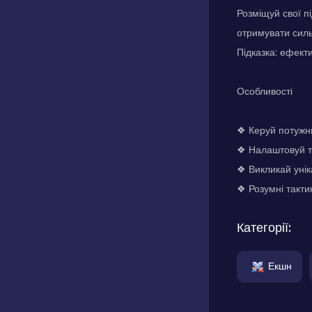
Розміщуй свої п
отримувати сил
Підказка: ефект
Особливості
❖ Керуй потужн
❖ Налаштовуй т
❖ Викликай унік
❖ Розумні такти
Категорії:
Екшн