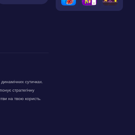
динамічних сутичках.
онує стратегічну
итви на твою користь.