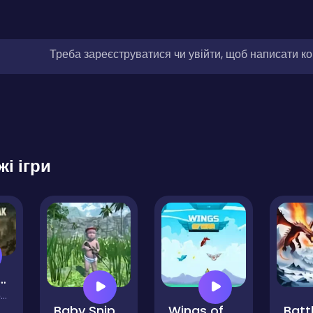
Треба зареєструватися чи увійти, щоб написати к
жі ігри
 Break: Steel Division
)
Baby Sniper In Vietnam
Wings of War