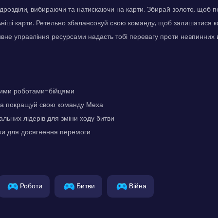
ідрозділи, вибираючи та натискаючи на карти. Збирай золото, щоб 
ьніші карти. Ретельно збалансовуй свою команду, щоб залишатися 
ивне управління ресурсами надасть тобі перевагу проти невпинних 
ими роботами-бійцями
а покращуй свою команду Меха
альних лідерів для зміни ходу битви
ки для досягнення перемоги
Роботи
Битви
Війна