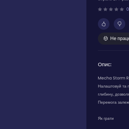
0
Не прац
Опис:
Mecha Storm Rob
Налаштовуй та п
глибину, дозволя
Перемога залежи
Як грати