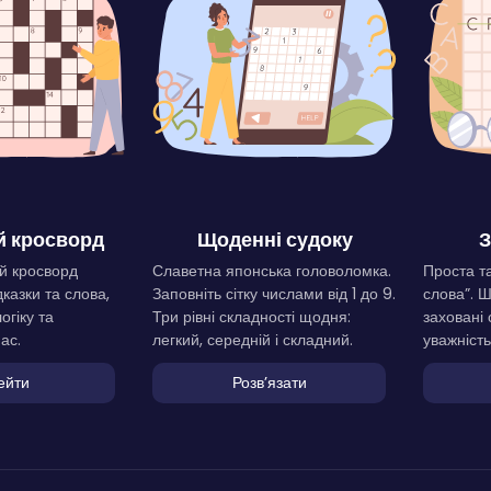
 кросворд
Щоденні судоку
З
й кросворд
Славетна японська головоломка.
Проста та
дказки та слова,
Заповніть сітку числами від 1 до 9.
слова”. 
огіку та
Три рівні складності щодня:
заховані 
ас.
легкий, середній і складний.
уважність
ейти
Розвʼязати