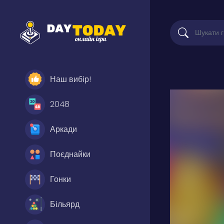
Наш вибір!
2048
Аркади
Поєднайки
Гонки
Більярд