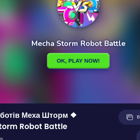
оботів Меха Шторм ❖
В
orm Robot Battle
в.