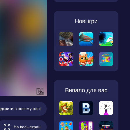
Нові ігри
Випало для вас
ідкрити в новому вікні
На весь екран