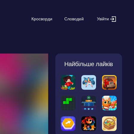
Увійти
Кросворди
Словодей
Найбільше лайків