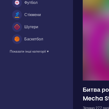
Футбол
Стікмени
Шутери
Баскетбол
Показати інші категорії ▾
Битва р
Mecha St
Зіграно 277 разі