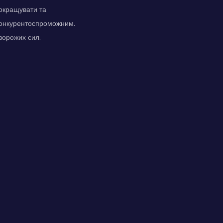
покращувати та
конкурентоспроможним.
ворожих сил.