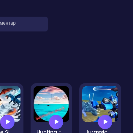
оментар
Battle Simulator - Sandbox
Hunting - Submarine Attack
Jurassic Dinosaur Mech Battle