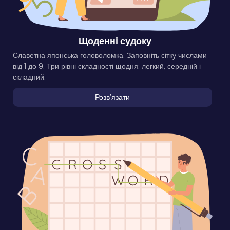
Щоденні судоку
Славетна японська головоломка. Заповніть сітку числами
від 1 до 9. Три рівні складності щодня: легкий, середній і
складний.
Розвʼязати