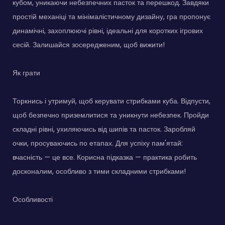
кубом, уникаючи небезпечних пасток та перешкод. Завдяки
простій механіці та мінімалістичному дизайну, гра пропонує
динамічні, захоплюючі рівні, ідеальні для коротких ігрових
сесій. Залишайся зосередженим, щоб вижити!
Як грати
Торкнись і утримуй, щоб керувати стрибками куба. Відпусти,
щоб безпечно приземлитися та уникнути небезпек. Пройди
складні рівні, ухиляючись від шипів та пасток. Заробляй
очки, просуваючись по етапах. Для успіху пам'ятай:
вчасність — це все. Корисна підказка — практика робить
досконалим, особливо з тими складними стрибками!
Особливості