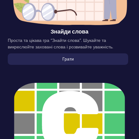
Знайди слова
Проста та цікава гра “Знайти слова”. Шукайте та
викреслюйте заховані слова і розвивайте уважність.
Грати