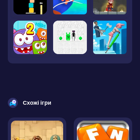
Схожі ігри