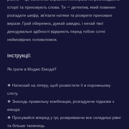
історії та приховують слова. Ти — детектив, який повинен
розгадати шифр, зв'язати натяки та розкрити приховані
вирази. Грай обережно, думай швидко, і нехай твої
декодувальні здібності відкриють перед тобою сотні
неймовірних головоломок.
Інструкції:
Як грати в Моджо Емодзі?
❖ Натискай на літеру, щоб розмістити її в порожньому
слоту.
❖ Знаходь правильну комбінацію, розгадуючи підказки з
емодзі.
❖ Просувайся вперед у грі, розкриваючи все складніші рівні
та більше таємниць.