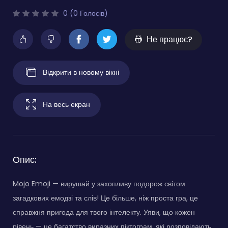
0 (0 Голосів)
Не працює?
Відкрити в новому вікні
На весь екран
Опис:
Mojo Emoji — вирушай у захопливу подорож світом
загадкових емодзі та слів! Це більше, ніж проста гра, це
справжня пригода для твого інтелекту. Уяви, що кожен
рівень — це багатство виразних піктограм, які розповідають