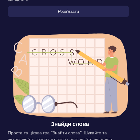
Розвʼязати
Знайди слова
Проста та цікава гра “Знайти слова”. Шукайте та
викреслюйте заховані слова і розвивайте уважність.