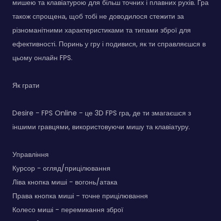
мишею та клавіатурою для більш точних і плавних рухів. Гра
також спрощена, щоб тобі не доводилося стежити за
різноманітними характеристиками та типами зброї для
ефективності. Поринь у гру і подивися, як ти справляєшся в
цьому онлайн FPS.
Як грати
Desire - FPS Online - це 3D FPS гра, де ти змагаєшся з
іншими гравцями, використовуючи мишу та клавіатуру.
Управління
Курсор - огляд/прицілювання
Ліва кнопка миші - вогонь/атака
Права кнопка миші - точне прицілювання
Колесо миші - перемикання зброї