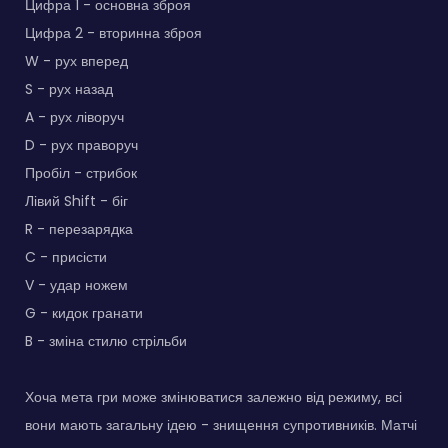
Цифра 1 - основна зброя
Цифра 2 - вторинна зброя
W - рух вперед
S - рух назад
A - рух ліворуч
D - рух праворуч
Пробіл - стрибок
Лівий Shift - біг
R - перезарядка
C - присісти
V - удар ножем
G - кидок гранати
B - зміна стилю стрільби
Хоча мета гри може змінюватися залежно від режиму, всі
вони мають загальну ідею - знищення супротивників. Матчі