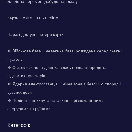
кількістю перемог здобуде перемогу
Карти Desire - FPS Online
Наразі доступні чотири карти:
❖ Військова база - невелика база, розкидана серед скель і
пустель
❖ Острів - зелена ділянка землі, повна природи та
відкритих просторів
❖ Ядерна електростанція - нічна зона з безліччю споруд і
вузьких доріг
❖ Полігон - покинуте летовище з різноманітними
спорудами та руїнами
Категорії: