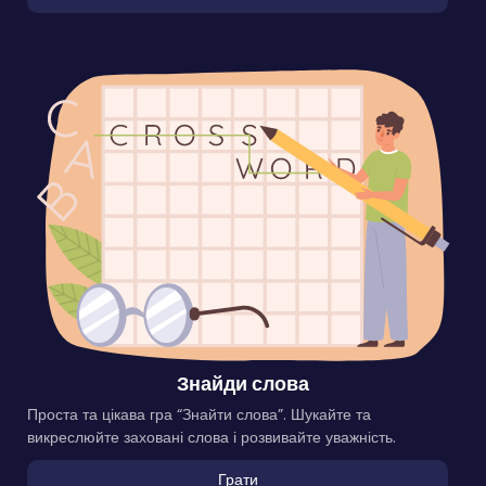
Знайди слова
Проста та цікава гра “Знайти слова”. Шукайте та
викреслюйте заховані слова і розвивайте уважність.
Грати