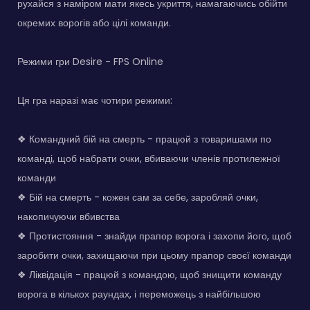
рухайся з наміром мати якесь укриття, намагаючись обійти
окремих ворогів або цілі команди.
Режими гри Desire - FPS Online
Ця гра наразі має чотири режими:
❖ Командний бій на смерть - працюй з товаришами по
команді, щоб набрати очки, вбиваючи членів протилежної
команди
❖ Бій на смерть - кожен сам за себе, заробляй очки,
накопичуючи вбивства
❖ Протистояння - знайди прапор ворога і захопи його, щоб
заробити очки, захищаючи при цьому прапор своєї команди
❖ Ліквідація - працюй з командою, щоб знищити команду
ворога в кількох раундах, і переможець з найбільшою