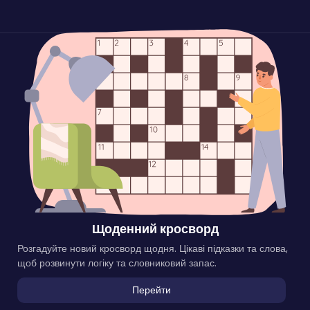
Щоденний кросворд
Розгадуйте новий кросворд щодня. Цікаві підказки та слова,
щоб розвинути логіку та словниковий запас.
Перейти