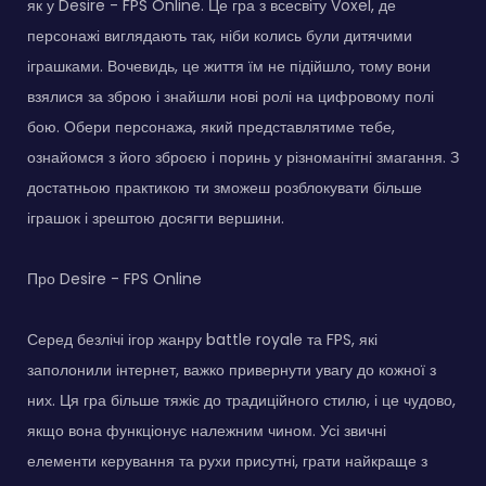
як у Desire - FPS Online. Це гра з всесвіту Voxel, де
персонажі виглядають так, ніби колись були дитячими
іграшками. Вочевидь, це життя їм не підійшло, тому вони
взялися за зброю і знайшли нові ролі на цифровому полі
бою. Обери персонажа, який представлятиме тебе,
ознайомся з його зброєю і поринь у різноманітні змагання. З
достатньою практикою ти зможеш розблокувати більше
іграшок і зрештою досягти вершини.
Про Desire - FPS Online
Серед безлічі ігор жанру battle royale та FPS, які
заполонили інтернет, важко привернути увагу до кожної з
них. Ця гра більше тяжіє до традиційного стилю, і це чудово,
якщо вона функціонує належним чином. Усі звичні
елементи керування та рухи присутні, грати найкраще з