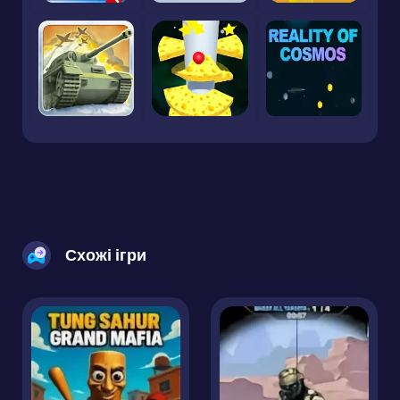
Схожі ігри