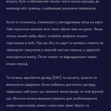
можуть бути з обмеженим часом і мати кілька раундів, де
команда або гравець з найвищим рахунком перемагає.
Коли ти починаєш, з'являєшся у випадковому місці на карті.
Твій персонаж матиме всю свою зброю вже на руках. Якщо
хочеш інший набір зброї, потрібно вибрати іншого
персонажа в лобі. Під час бігу по карті ти можеш стежити за
таймером і рахунком у верхній частині екрана, а здоров'я
знаходиться внизу. Після смерті ти відроджуєшся через
кілька секунд.
Ти можеш заробляти досвід (EXP) та монети, граючи та
виконуючи завдання. Коли набереш достатньо досвіду,
підвищиш свій ранг, що принесе винагороди та нові функції
гри. Монети можна використовувати для розблокування
нових персонажів, кожен з яких має свою зброю та