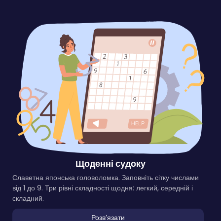
Щоденні судоку
Славетна японська головоломка. Заповніть сітку числами
від 1 до 9. Три рівні складності щодня: легкий, середній і
складний.
Розвʼязати