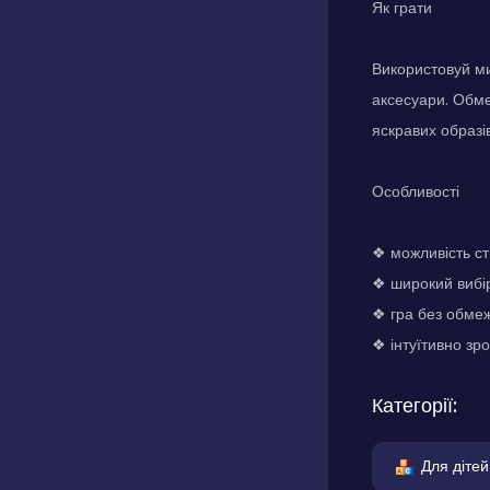
Як грати
Використовуй ми
аксесуари. Обме
яскравих образів
Особливості
❖ можливість ст
❖ широкий вибір
❖ гра без обмеж
❖ інтуїтивно зр
Категорії:
Для дітей