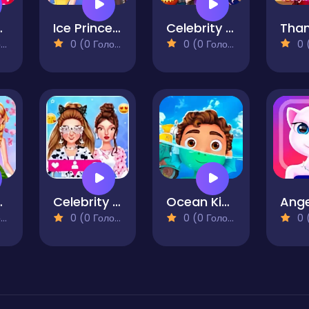
reparation
Ice Princess All Around The Fashion
Celebrity Halloween Costumes
)
0 (0 Голосів)
0 (0 Голосів)
0 (0
g Blossoms
Celebrity Social Media Adventure
Ocean Kids Back to School
)
0 (0 Голосів)
0 (0 Голосів)
0 (0