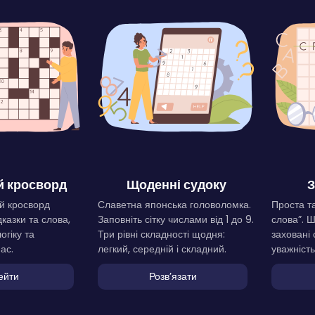
 кросворд
Щоденні судоку
З
й кросворд
Славетна японська головоломка.
Проста та
дказки та слова,
Заповніть сітку числами від 1 до 9.
слова”. 
огіку та
Три рівні складності щодня:
заховані 
ас.
легкий, середній і складний.
уважність
ейти
Розвʼязати