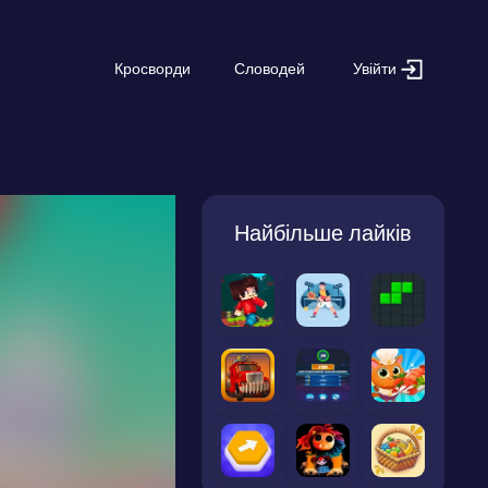
Увійти
Кросворди
Словодей
Найбільше лайків