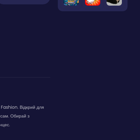
Fashion. Відкрий для
гсам. Обирай з
нцес.