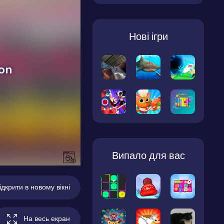
Нові ігри
Випало для вас
ідкрити в новому вікні
На весь екран