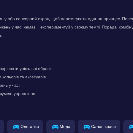
шу або сенсорний екран, щоб перетягувати одяг на принцес. Перегл
жень у часі немає - експериментуй у своєму темпі. Порада: комбінуй
.
ворювати унікальні образи
 кольорів та аксесуарів
ень у часі
озуміле управління
Одягалки
Мода
Салон краси