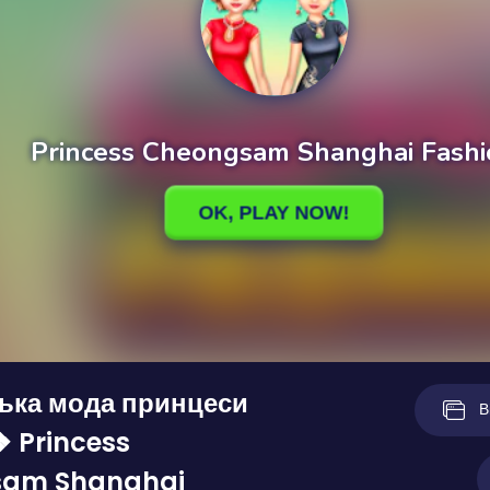
ька мода принцеси
В
 Princess
am Shanghai