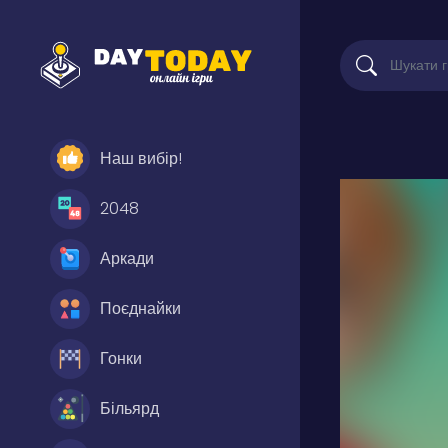
Наш вибір!
2048
Аркади
Поєднайки
Гонки
Більярд