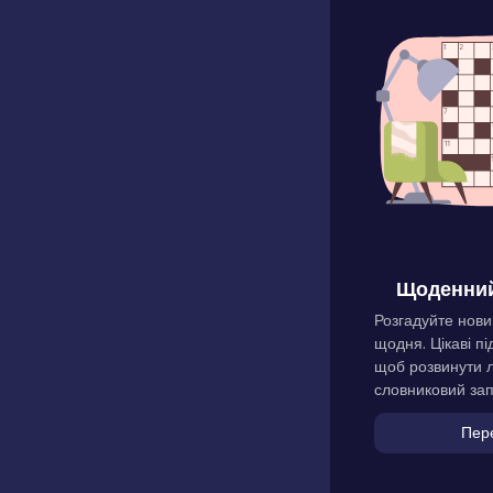
Щоденний
Розгадуйте нови
щодня. Цікаві пі
щоб розвинути л
словниковий зап
Пер