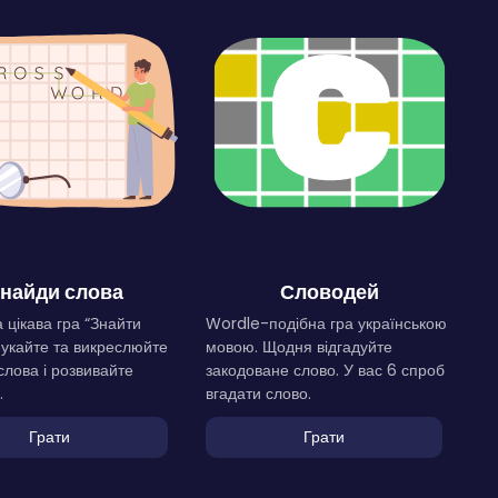
найди слова
Словодей
 цікава гра “Знайти
Wordle-подібна гра українською
Шукайте та викреслюйте
мовою. Щодня відгадуйте
слова і розвивайте
закодоване слово. У вас 6 спроб
.
вгадати слово.
Грати
Грати