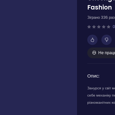
Fashion
Зіграно 336 разі
0
Не прац
Опис:
Занурся у світ 
себе механіку п
різноманітних к