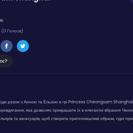
в.
 (0 Голосів)
ює?
моди разом з Анною та Ельзою в грі Princess Cheongsam Shanghai 
еревдягання, яка дозволяє прикрашати їх в елегантні вбрання Чеон
ольорів та аксесуарів, щоб створити приголомшливі образи, гідні при